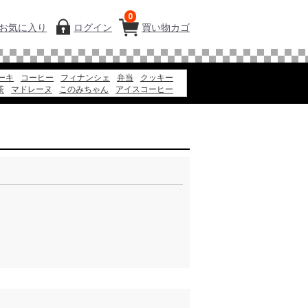
0
お気に入り
ログイン
買い物カゴ
ーキ
コーヒー
フィナンシェ
弁当
クッキー
茶
マドレーヌ
このみちゃん
アイスコーヒー
スパ
お弁当
ギフト
アイス
そうめん
日本酒