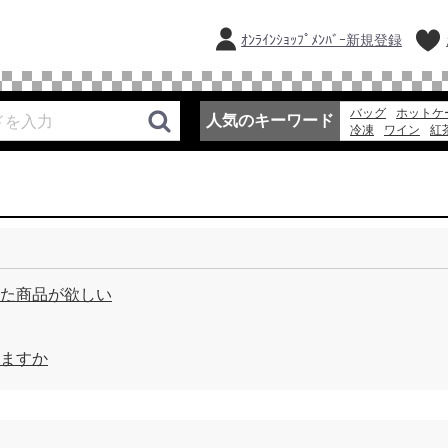
ｵﾝﾗｲﾝｼｮｯﾌﾟﾒﾝﾊﾞｰ新規登録
バッグ
ホットケ
人気のキーワード
冷凍
ワイン
紅
エコバッグ
冷凍
ゼリー
た商品が欲しい
ますか