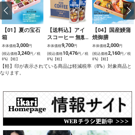
【01】夏の宝石
【送料込】アイ
【04】国産鰻蒲
箱
スコーヒー 無糖
焼御膳
〈ケース販売〉
3,000
9,700
2,000
本体価格
円
本体価格
円
本体価格
円
3,240
10,476
2,160
(税込価格
円／税
(税込価格
円／税
(税込価格
円／税
8%) 【軽】
8%)【軽】
8%) 【軽】
【軽】印が表示されている商品は軽減税率（8%）対象商品と
なります。