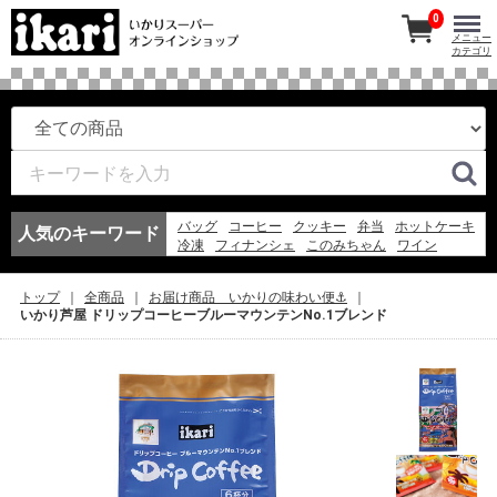
0
メニュー
カテゴリ
バッグ
コーヒー
クッキー
弁当
ホットケーキ
人気のキーワード
冷凍
フィナンシェ
このみちゃん
ワイン
マドレーヌ
紅茶
アイスコーヒー
エコバッグ
お弁当
冷凍スパ
アイス
フルーツ
ゼリー
トップ
全商品
お届け商品 いかりの味わい便⚓
ギフト
うなぎ
いかり芦屋 ドリップコーヒーブルーマウンテンNo.1ブレンド