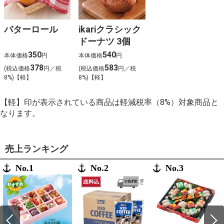
バターロール
ikariクラシック
ドーナツ 3個
350
540
本体価格
円
本体価格
円
378
583
(税込価格
円／税
(税込価格
円／税
8%)【軽】
8%)【軽】
【軽】印が表示されている商品は軽減税率（8%）対象商品と
なります。
売上ランキング
No.1
No.2
No.3