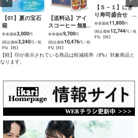
【Ｓ－１】にぎ
り寿司盛合せ
【01】夏の宝石
【送料込】アイ
（上）〈４人
11,800
本体価格
円
箱
スコーヒー 無糖
前〉
12,744
(税込価格
円／税
〈ケース販売〉
3,000
9,700
本体価格
円
本体価格
円
8%) 【軽】
3,240
10,476
(税込価格
円／税
(税込価格
円／税
8%) 【軽】
8%)【軽】
【軽】印が表示されている商品は軽減税率（8%）対象商品と
なります。