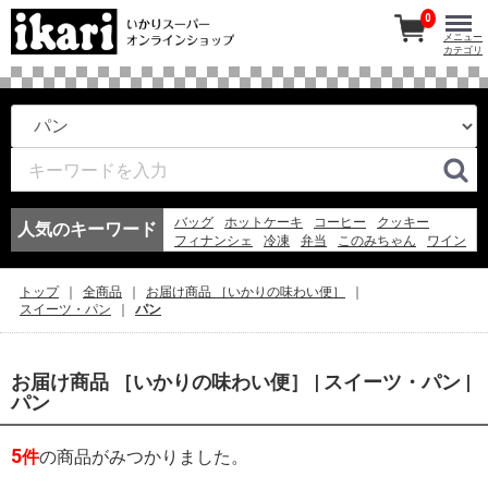
0
メニュー
カテゴリ
バッグ
ホットケーキ
コーヒー
クッキー
人気のキーワード
フィナンシェ
冷凍
弁当
このみちゃん
ワイン
マドレーヌ
紅茶
アイスコーヒー
お弁当
冷凍スパ
エコバッグ
アイス
弁当
ギフト
トップ
全商品
お届け商品 ［いかりの味わい便］
そうめん
ゼリー
スイーツ・パン
パン
お届け商品 ［いかりの味わい便］ | スイーツ・パン |
パン
5
件
の商品がみつかりました。