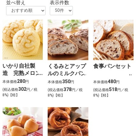
並べ替え
表示件数
いかり自社製
くるみとアップ
食事パンセット
造 完熟メロン
ルのミルクパン
パン
280
350
480
本体価格
円
本体価格
円
本体価格
円
302
378
518
(税込価格
円／税
(税込価格
円／税
(税込価格
円／税
8%)【軽】
8%)【軽】
8%)【軽】