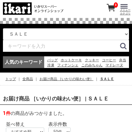
0
メニュー
カテゴリ
バッグ
ホットケーキ
クッキー
コーヒー
弁当
人気のキーワード
冷凍
フィナンシェ
このみちゃん
マドレーヌ
ワイン
紅茶
アイスコーヒー
冷凍スパ
エコバッグ
お弁当
アイス
ギフト
弁当
トップ
全商品
お届け商品 ［いかりの味わい便］
ＳＡＬＥ
そうめん
ゼリー
お届け商品 ［いかりの味わい便］ | ＳＡＬＥ
1
件
の商品がみつかりました。
並べ替え
表示件数