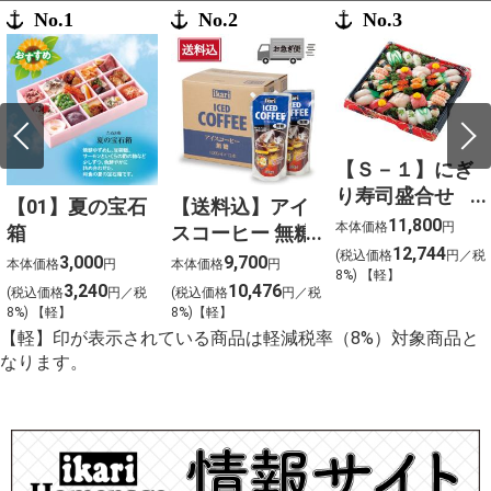
No.1
No.2
No.3
【Ｓ－１】にぎ
り寿司盛合せ
【01】夏の宝石
【送料込】アイ
（上）〈４人
11,800
本体価格
円
箱
スコーヒー 無糖
前〉
12,744
(税込価格
円／税
〈ケース販売〉
3,000
9,700
本体価格
円
本体価格
円
8%) 【軽】
3,240
10,476
(税込価格
円／税
(税込価格
円／税
8%) 【軽】
8%)【軽】
【軽】印が表示されている商品は軽減税率（8%）対象商品と
なります。