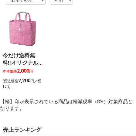
今だけ送料無
料‼オリジナル
スクエアバッグ
2,000
本体価格
円
（ピンク）◆
2,200
(税込価格
円／税
10%)
【軽】印が表示されている商品は軽減税率（8%）対象商品と
なります。
売上ランキング