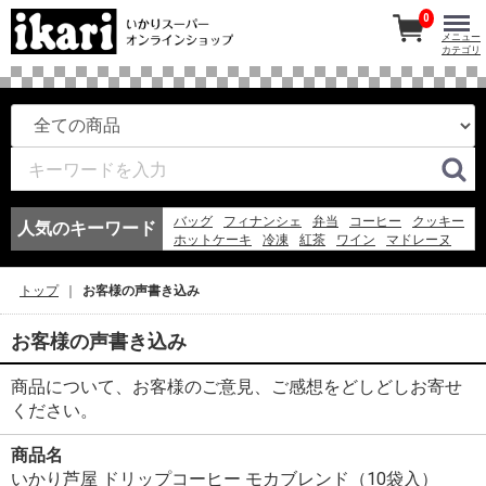
0
メニュー
カテゴリ
バッグ
フィナンシェ
弁当
コーヒー
クッキー
人気のキーワード
ホットケーキ
冷凍
紅茶
ワイン
マドレーヌ
このみちゃん
アイスコーヒー
エコバッグ
冷凍スパ
お弁当
アイス
フルーツ
ギフト
トップ
お客様の声書き込み
ゼリー
そうめん
お客様の声書き込み
商品について、お客様のご意見、ご感想をどしどしお寄せ
ください。
商品名
いかり芦屋 ドリップコーヒー モカブレンド（10袋入）