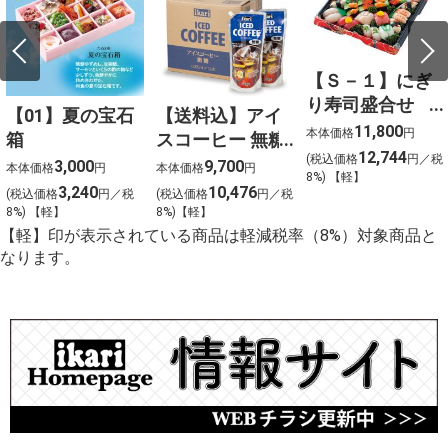
【Ｓ－１】にぎ
り寿司盛合せ
【01】夏の宝石
【送料込】アイ
（上）〈４人
11,800
本体価格
円
箱
スコーヒー 無糖
前〉
12,744
(税込価格
円／税
〈ケース販売〉
3,000
9,700
本体価格
円
本体価格
円
8%) 【軽】
3,240
10,476
(税込価格
円／税
(税込価格
円／税
8%) 【軽】
8%)【軽】
【軽】印が表示されている商品は軽減税率（8%）対象商品と
なります。