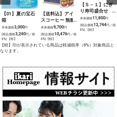
【Ｓ－１】にぎ
り寿司盛合せ
【01】夏の宝石
【送料込】アイ
（上）〈４人
11,800
本体価格
円
箱
スコーヒー 無糖
前〉
12,744
(税込価格
円／税
〈ケース販売〉
3,000
9,700
本体価格
円
本体価格
円
8%) 【軽】
3,240
10,476
(税込価格
円／税
(税込価格
円／税
8%) 【軽】
8%)【軽】
【軽】印が表示されている商品は軽減税率（8%）対象商品と
なります。