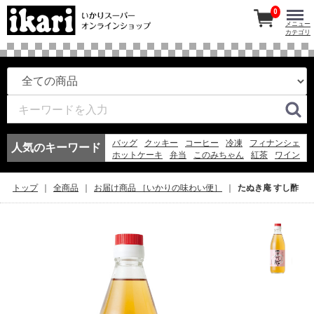
0
メニュー
カテゴリ
バッグ
クッキー
コーヒー
冷凍
フィナンシェ
人気のキーワード
ホットケーキ
弁当
このみちゃん
紅茶
ワイン
マドレーヌ
アイスコーヒー
お弁当
冷凍スパ
エコバッグ
アイス
弁当
ギフト
そうめん
トップ
全商品
お届け商品 ［いかりの味わい便］
たぬき庵 すし酢
ゼリー