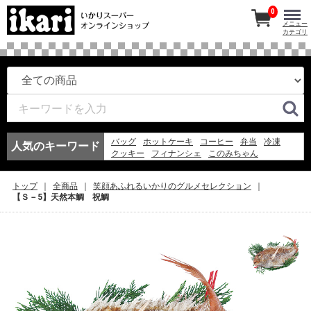
0
メニュー
カテゴリ
バッグ
ホットケーキ
コーヒー
弁当
冷凍
人気のキーワード
クッキー
フィナンシェ
このみちゃん
マドレーヌ
ワイン
紅茶
アイスコーヒー
冷凍スパ
エコバッグ
お弁当
アイス
弁当
トップ
全商品
笑顔あふれるいかりのグルメセレクション
スープ
フルーツ
ゼリー
【Ｓ－5】天然本鯛 祝鯛