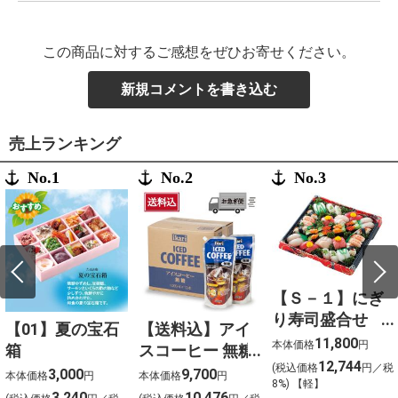
この商品に対するご感想をぜひお寄せください。
新規コメントを書き込む
売上ランキング
No.1
No.2
No.3
【Ｓ－１】にぎ
り寿司盛合せ
【01】夏の宝石
【送料込】アイ
（上）〈４人
11,800
本体価格
円
箱
スコーヒー 無糖
前〉
12,744
(税込価格
円／税
〈ケース販売〉
3,000
9,700
本体価格
円
本体価格
円
8%) 【軽】
3,240
10,476