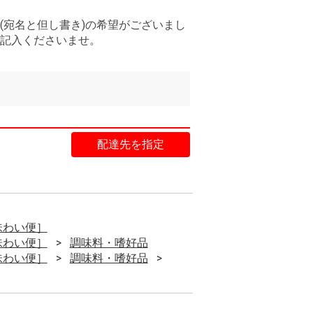
(宛名と但し書き)の希望がございまし
記入くださいませ。
配達先を指定
味わい便］
味わい便］
調味料・嗜好品
味わい便］
調味料・嗜好品