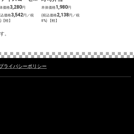
ー おためし5本セ
3,280
1,980
体価格
円
本体価格
円
ット
3,542
2,138
税込価格
円／税
(税込価格
円／税
%)【軽】
8%) 【軽】
す。
プライバシーポリシー