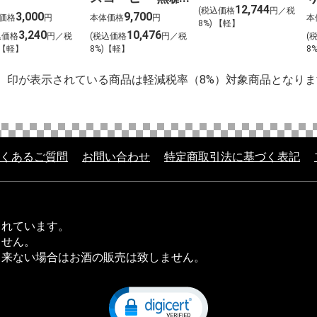
前〉
12,744
(税込価格
円／税
〈ケース販売〉
3,000
9,700
価格
円
本体価格
円
本
8%) 【軽】
3,240
10,476
込価格
円／税
(税込価格
円／税
(
 【軽】
8%)【軽】
8
】印が表示されている商品は軽減税率（8%）対象商品となりま
くあるご質問
お問い合わせ
特定商取引法に基づく表記
されています。
ません。
出来ない場合はお酒の販売は致しません。