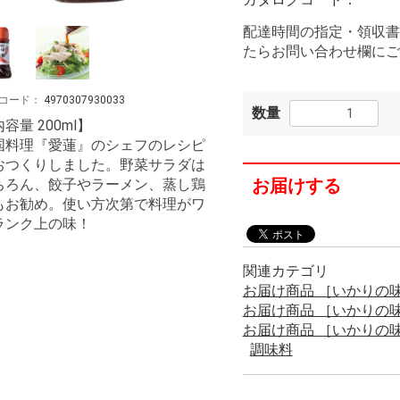
配達時間の指定・領収書
たらお問い合わせ欄にご
コード：
4970307930033
数量
容量 200ml】
国料理『愛蓮』のシェフのレシピ
おつくりしました。野菜サラダは
お届けする
ちろん、餃子やラーメン、蒸し鶏
もお勧め。使い方次第で料理がワ
ランク上の味！
関連カテゴリ
お届け商品 ［いかりの
お届け商品 ［いかりの
お届け商品 ［いかりの
調味料