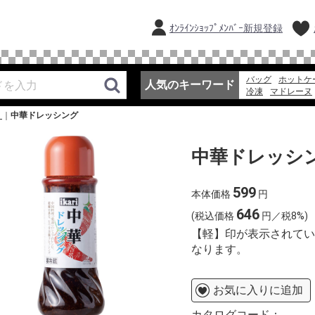
ｵﾝﾗｲﾝｼｮｯﾌﾟﾒﾝﾊﾞｰ新規登録
バッグ
ホットケ
人気のキーワード
冷凍
マドレーヌ
お弁当
冷凍スパ
］
中華ドレッシング
フルーツ
ゼリー
中華ドレッシ
599
本体価格
円
646
(税込価格
円／税8%)
【軽】印が表示されてい
なります。
お気に入りに追加
カタログコード：