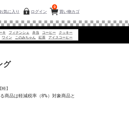
0
お気に入り
ログイン
買い物カゴ
ーキ
フィナンシェ
弁当
コーヒー
クッキー
ワイン
このみちゃん
紅茶
アイスコーヒー
エコバッグ
アイス
ギフト
そうめん
ング
 【軽】
る商品は軽減税率（8%）対象商品と