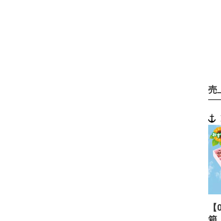
売
【
箱