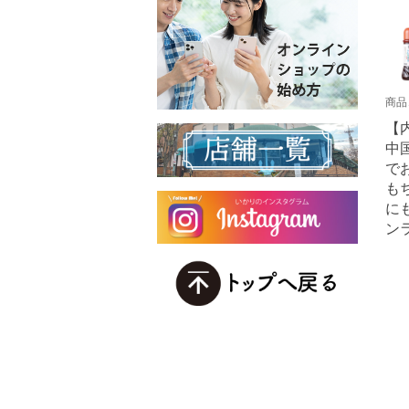
商品
【内
中
で
も
に
ン