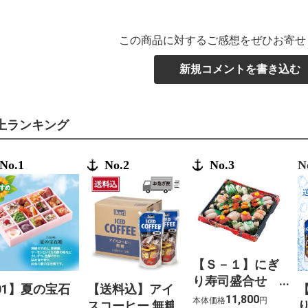
この商品に対するご感想をぜひお寄せ
新規コメントを書き込む
上ランキング
No.1
No.2
No.3
N
【Ｓ－１】にぎ
り寿司盛合せ
01】夏の宝石
【送料込】アイ
（上）〈４人
11,800
本体価格
円
スコーヒー 無糖