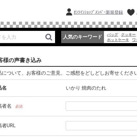
ｵﾝﾗｲﾝｼｮｯﾌﾟﾒﾝﾊﾞｰ新規登録
バッグ
クッキー
人気のキーワード
ホットケーキ
ワ
アイスコーヒー
そうめん
フルー
客様の声書き込み
品について、お客様のご意見、ご感想をどしどしお寄せくださ
品名
いかり 焼肉のたれ
稿者名
必須
者URL