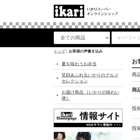
トップ
お客様の声書き込み
お
夏を味わうお弁当
商
笑顔あふれるいかりのグルメ
セレクション
商
お届け商品 ［いかりの味わい
便］
投
投稿