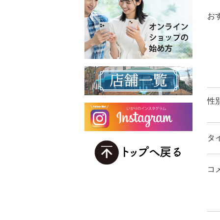
お
性
タ
コ