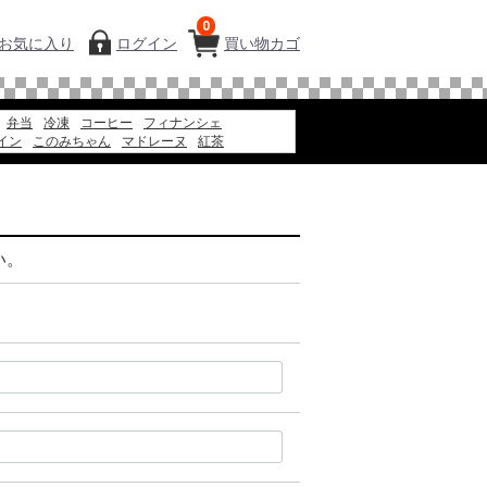
0
お気に入り
ログイン
買い物カゴ
弁当
冷凍
コーヒー
フィナンシェ
イン
このみちゃん
マドレーヌ
紅茶
お弁当
エコバッグ
冷凍スパ
アイス
ギフト
ツ
ゼリー
い。