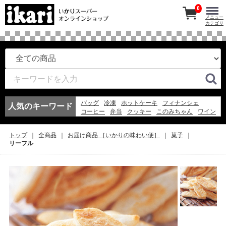
0
メニュー
カテゴリ
バッグ
冷凍
ホットケーキ
フィナンシェ
人気のキーワード
コーヒー
弁当
クッキー
このみちゃん
ワイン
マドレーヌ
紅茶
アイスコーヒー
冷凍スパ
エコバッグ
お弁当
アイス
弁当
スープ
トップ
全商品
お届け商品 ［いかりの味わい便］
菓子
フルーツ
ゼリー
リーフル