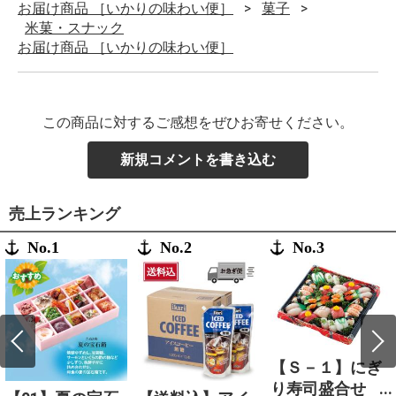
お届け商品 ［いかりの味わい便］
菓子
米菓・スナック
お届け商品 ［いかりの味わい便］
この商品に対するご感想をぜひお寄せください。
新規コメントを書き込む
売上ランキング
No.1
No.2
No.3
【Ｓ－１】にぎ
り寿司盛合せ