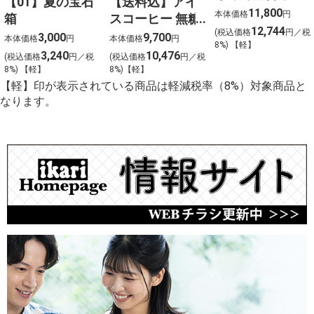
【01】夏の宝石
【送料込】アイ
（上）〈４人
11,800
本体価格
円
箱
スコーヒー 無糖
前〉
12,744
(税込価格
円／税
〈ケース販売〉
3,000
9,700
本体価格
円
本体価格
円
8%) 【軽】
3,240
10,476
(税込価格
円／税
(税込価格
円／税
8%) 【軽】
8%)【軽】
【軽】印が表示されている商品は軽減税率（8%）対象商品と
なります。