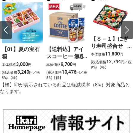
【Ｓ－１】にぎ
り寿司盛合せ
【01】夏の宝石
【送料込】アイ
（上）〈４人
11,800
本体価格
円
箱
スコーヒー 無糖
前〉
12,744
(税込価格
円／税
〈ケース販売〉
3,000
9,700
本体価格
円
本体価格
円
8%) 【軽】
3,240
10,476
(税込価格
円／税
(税込価格
円／税
8%) 【軽】
8%)【軽】
【軽】印が表示されている商品は軽減税率（8%）対象商品と
なります。