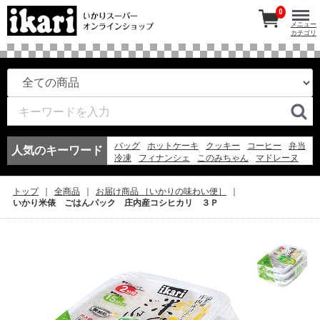
0
メニュー
カテゴリ
バッグ
ホットケーキ
クッキー
コーヒー
弁当
人気のキーワード
冷凍
フィナンシェ
このみちゃん
マドレーヌ
ワイン
紅茶
アイスコーヒー
冷凍スパ
エコバッグ
お弁当
アイス
ギフト
弁当
トップ
全商品
お届け商品 ［いかりの味わい便］
そうめん
ゼリー
いかり米俵 ごはんパック 庄内産コシヒカリ ３Ｐ