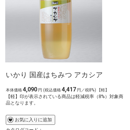
いかり 国産はちみつ アカシア
4,090
4,417
本体価格
円
(税込価格
円／税8%) 【軽】
【軽】印が表示されている商品は軽減税率（8%）対象商
品となります。
お気に入りに追加
カタログコード：