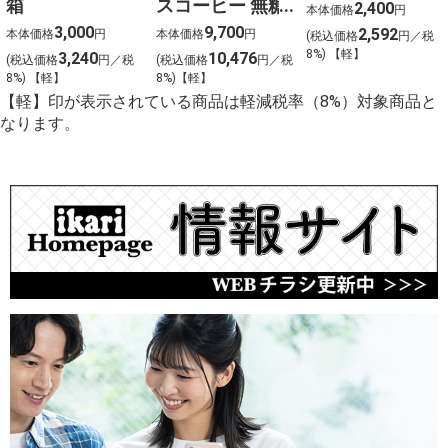
箱
スコーヒー 無糖
2,400
本体価格
円
〈ケース販売〉
3,000
9,700
2,592
本体価格
円
本体価格
円
(税込価格
円／税
8%) 【軽】
3,240
10,476
(税込価格
円／税
(税込価格
円／税
8%) 【軽】
8%)【軽】
【軽】印が表示されている商品は軽減税率（8%）対象商品と
なります。