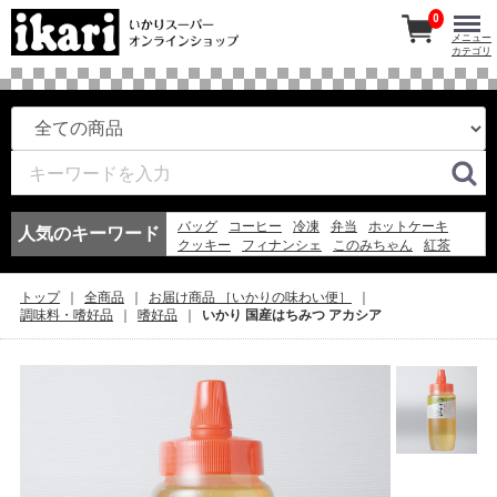
0
メニュー
カテゴリ
バッグ
コーヒー
冷凍
弁当
ホットケーキ
人気のキーワード
クッキー
フィナンシェ
このみちゃん
紅茶
ワイン
マドレーヌ
アイスコーヒー
エコバッグ
お弁当
冷凍スパ
アイス
弁当
フルーツ
トップ
全商品
お届け商品 ［いかりの味わい便］
スープ
米
調味料・嗜好品
嗜好品
いかり 国産はちみつ アカシア