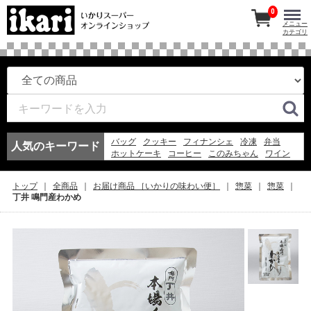
0
メニュー
カテゴリ
バッグ
クッキー
フィナンシェ
冷凍
弁当
人気のキーワード
ホットケーキ
コーヒー
このみちゃん
ワイン
マドレーヌ
紅茶
アイスコーヒー
お弁当
冷凍スパ
エコバッグ
アイス
弁当
ギフト
トップ
全商品
お届け商品 ［いかりの味わい便］
惣菜
惣菜
そうめん
ゼリー
丁井 鳴門産わかめ