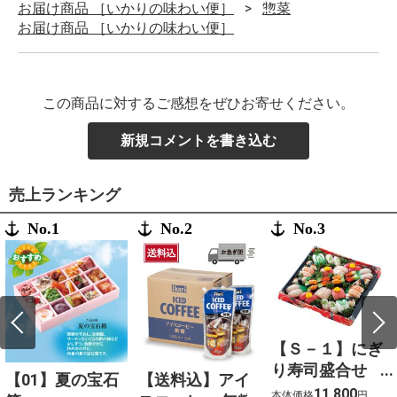
お届け商品 ［いかりの味わい便］
惣菜
お届け商品 ［いかりの味わい便］
この商品に対するご感想をぜひお寄せください。
新規コメントを書き込む
売上ランキング
No.1
No.2
No.3
【Ｓ－１】にぎ
り寿司盛合せ
【01】夏の宝石
【送料込】アイ
（上）〈４人
11,800
本体価格
円