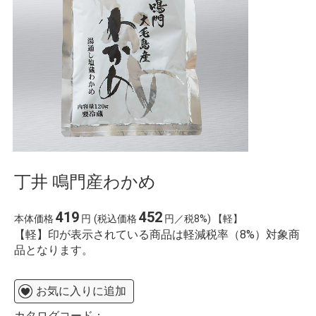
丁井 鳴門産わかめ
419
452
本体価格
円
(税込価格
円／税8%) 【軽】
【軽】印が表示されている商品は軽減税率（8%）対象商
品となります。
お気に入りに追加
カタログコード：