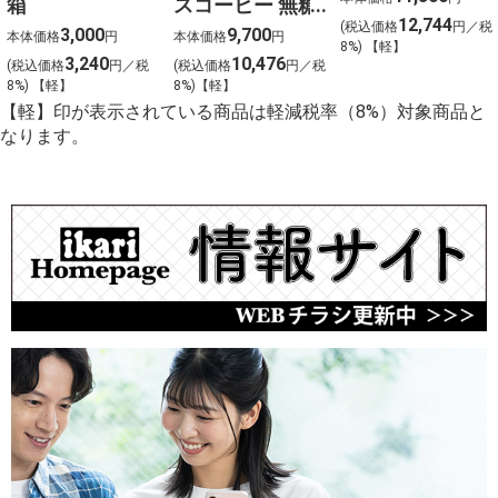
箱
スコーヒー 無糖
前〉
12,744
(税込価格
円／税
〈ケース販売〉
3,000
9,700
本体価格
円
本体価格
円
8%) 【軽】
3,240
10,476
(税込価格
円／税
(税込価格
円／税
8%) 【軽】
8%)【軽】
【軽】印が表示されている商品は軽減税率（8%）対象商品と
なります。