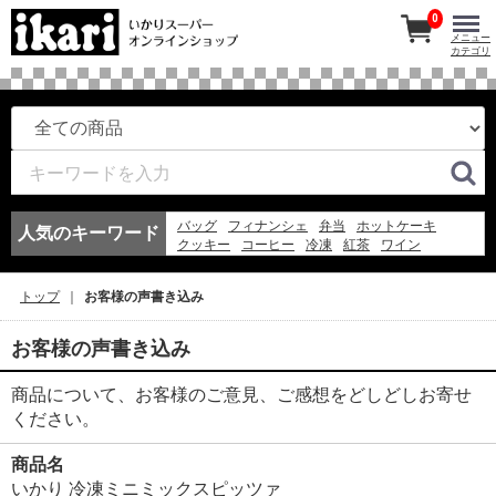
0
メニュー
カテゴリ
バッグ
フィナンシェ
弁当
ホットケーキ
人気のキーワード
クッキー
コーヒー
冷凍
紅茶
ワイン
マドレーヌ
このみちゃん
アイスコーヒー
エコバッグ
お弁当
冷凍スパ
アイス
ギフト
トップ
お客様の声書き込み
ゼリー
フルーツ
そうめん
お客様の声書き込み
商品について、お客様のご意見、ご感想をどしどしお寄せ
ください。
商品名
いかり 冷凍ミニミックスピッツァ