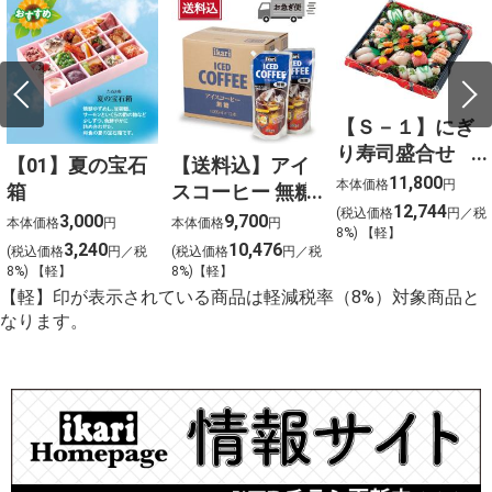
【Ｓ－１】にぎ
り寿司盛合せ
【01】夏の宝石
【送料込】アイ
（上）〈４人
11,800
本体価格
円
箱
スコーヒー 無糖
前〉
12,744
(税込価格
円／税
〈ケース販売〉
3,000
9,700
本体価格
円
本体価格
円
8%) 【軽】
3,240
10,476
(税込価格
円／税
(税込価格
円／税
8%) 【軽】
8%)【軽】
【軽】印が表示されている商品は軽減税率（8%）対象商品と
なります。