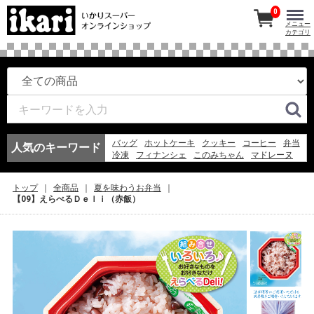
0
メニュー
カテゴリ
バッグ
ホットケーキ
クッキー
コーヒー
弁当
人気のキーワード
冷凍
フィナンシェ
このみちゃん
マドレーヌ
ワイン
紅茶
アイスコーヒー
冷凍スパ
エコバッグ
お弁当
アイス
ギフト
弁当
トップ
全商品
夏を味わうお弁当
そうめん
ゼリー
【09】えらべるＤｅｌｉ（赤飯）