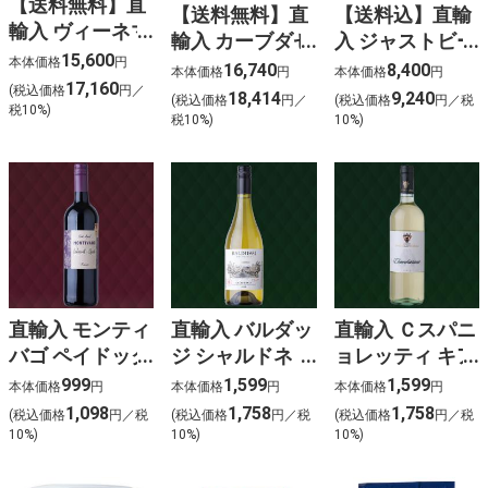
【送料無料】直
【送料無料】直
【送料込】直輸
輸入 ヴィーネマ
輸入 カーブダゼ
入 ジャストビー
ッテ プロセッコ
15,600
本体価格
円
ブルゴーニュシ
ロゼ(泡ロゼ)
16,740
8,400
本体価格
円
本体価格
円
DOCG ブリュッ
17,160
ャルドネ（6本
〈ケース販売〉
(税込価格
円／
18,414
9,240
(税込価格
円／
(税込価格
円／税
ト (泡白)（6本
税10%)
入）
税10%)
10%)
入）
直輸入 モンティ
直輸入 バルダッ
直輸入 Ｃスパニ
バゴ ペイドック
ジ シャルドネ
ョレッティ キア
オーク カベル
(白)
ッキエリッチョ
999
1,599
1,599
本体価格
円
本体価格
円
本体価格
円
ネ･シラー (赤)
(白)
1,098
1,758
1,758
(税込価格
円／税
(税込価格
円／税
(税込価格
円／税
10%)
10%)
10%)