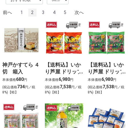
前へ
1
2
3
4
5
次へ
神戸かすてら ４
【送料込】いか
【送料込】いか
切 箱入
り芦屋 ドリップ
り芦屋 ドリップ
コーヒーマイル
コーヒーモカブ
680
6,980
6,980
本体価格
円
本体価格
円
本体価格
円
ドブレンド（30
レンド（30袋
734
7,538
7,538
(税込価格
円／税
(税込価格
円／税
(税込価格
円／税
袋入）×２
入）×２
8%)【軽】
8%)【軽】
8%)【軽】