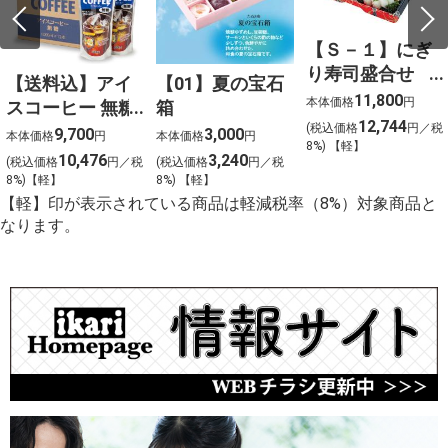
【Ｓ－１】にぎ
り寿司盛合せ
【送料込】アイ
【01】夏の宝石
（上）〈４人
11,800
本体価格
円
スコーヒー 無糖
箱
前〉
12,744
(税込価格
円／税
〈ケース販売〉
9,700
3,000
本体価格
円
本体価格
円
8%) 【軽】
10,476
3,240
(税込価格
円／税
(税込価格
円／税
8%)【軽】
8%) 【軽】
【軽】印が表示されている商品は軽減税率（8%）対象商品と
なります。