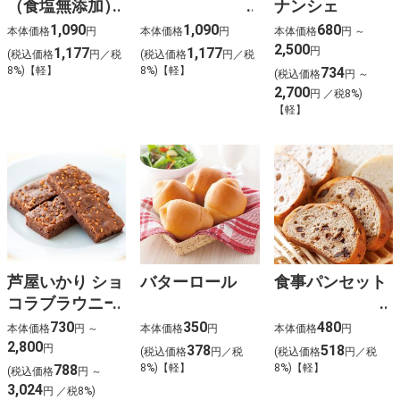
（食塩無添加）
ナンシェ
1,090
1,090
680
本体価格
円
本体価格
円
本体価格
円 ～
2,500
1,177
1,177
円
(税込価格
円／税
(税込価格
円／税
8%)【軽】
8%)【軽】
734
(税込価格
円 ～
2,700
円 ／税8%)
【軽】
芦屋いかり ショ
バターロール
食事パンセット
コラブラウニー
730
350
480
本体価格
円 ～
本体価格
円
本体価格
円
2,800
円
378
518
(税込価格
円／税
(税込価格
円／税
788
8%)【軽】
8%)【軽】
(税込価格
円 ～
3,024
円 ／税8%)