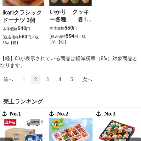
いかり クッキ
ikariクラシック
ー各種 各15
ドーナツ 3個
枚入
550
540
本体価格
円
本体価格
円
594
583
(税込価格
円／税
(税込価格
円／税
8%) 【軽】
8%)【軽】
【軽】印が表示されている商品は軽減税率（8%）対象商品と
なります。
前へ
1
2
3
4
5
次へ
売上ランキング
No.1
No.2
No.3