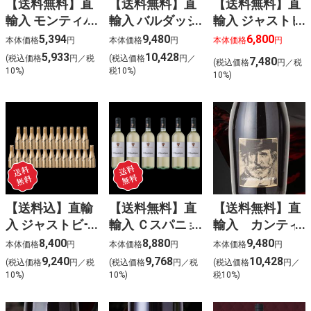
【送料無料】直
【送料無料】直
【送料無料】直
輸入 モンティバ
輸入 バルダッジ
輸入 ジャストビ
ゴ ペイドック
シャルドネ
ー ヒューゴ
5,394
9,480
6,800
本体価格
円
本体価格
円
本体価格
円
オーク カベル
(白) 6本入
〈ケース販売
5,933
10,428
(税込価格
円／税
(税込価格
円／
7,480
(税込価格
円／税
ネ･シラー
24本入〉
10%)
税10%)
10%)
(赤) 6本入
【送料込】直輸
【送料無料】直
【送料無料】直
入 ジャストビー
輸入 Ｃスパニョ
輸入 カンティ
ゴールド(泡白)
レッティ キアッ
ーナ・チェチラ
8,400
8,880
9,480
本体価格
円
本体価格
円
本体価格
円
〈ケース販売
キエリッチョ
ンブルスコ 6
9,240
9,768
10,428
(税込価格
円／税
(税込価格
円／税
(税込価格
円／
24本入〉
(白) 6本入
本入
10%)
10%)
税10%)