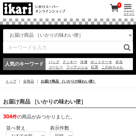
0
メニュー
カテゴリ
バッグ
クッキー
冷凍
ホットケーキ
弁当
人気のキーワード
コーヒー
フィナンシェ
紅茶
このみちゃん
ワイン
マドレーヌ
アイスコーヒー
エコバッグ
冷凍スパ
お弁当
アイス
ギフト
ゼリー
トップ
全商品
お届け商品 ［いかりの味わい便］
フルーツ
そうめん
お届け商品 ［いかりの味わい便］
304
件
の商品がみつかりました。
並べ替え
表示件数