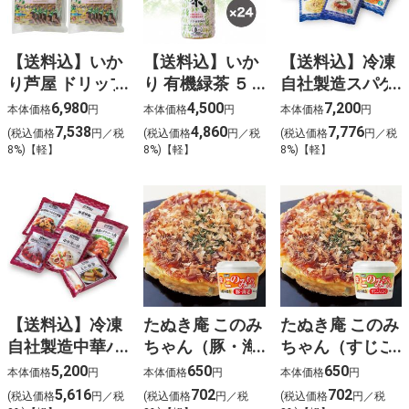
【送料込】いか
【送料込】いか
【送料込】冷凍
り芦屋 ドリップ
り 有機緑茶 ５
自社製造スパゲ
コーヒー アソー
００ｍｌ×２４
ティ８食セット
6,980
4,500
7,200
本体価格
円
本体価格
円
本体価格
円
ト（28袋入）×
7,538
4,860
7,776
(税込価格
円／税
(税込価格
円／税
(税込価格
円／税
２
8%)【軽】
8%)【軽】
8%)【軽】
【送料込】冷凍
たぬき庵 このみ
たぬき庵 このみ
自社製造中華バ
ちゃん（豚・海
ちゃん（すじこ
ラエティセット
老）1人前
んにゃく）1人
5,200
650
650
本体価格
円
本体価格
円
本体価格
円
前
5,616
702
702
(税込価格
円／税
(税込価格
円／税
(税込価格
円／税