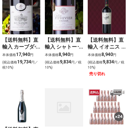
【送料無料】直
【送料無料】直
【送料無料】直
輸入 カーブダゼ
輸入 シャトー･
輸入 イオニス
ブルゴーニュ ピ
ピティヴィエ･
プリミティーヴ
17,940
8,940
8,940
本体価格
円
本体価格
円
本体価格
円
ノノワール (赤)
ボルドー (赤)
ォ (赤)（6本
19,734
9,834
9,834
(税込価格
円／
(税込価格
円／税
(税込価格
円／税
（6本入）
（6本入）
入）
税10%)
10%)
10%)
売り切れ