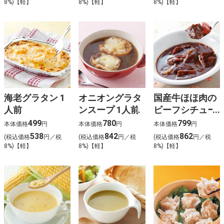
8%)【軽】
8%)【軽】
8%)【軽】
海老グラタン 1
オニオングラタ
国産牛ほほ肉の
人前
ンスープ 1人前
ビーフシチュー
1人前
499
780
799
本体価格
円
本体価格
円
本体価格
円
538
842
862
(税込価格
円／税
(税込価格
円／税
(税込価格
円／税
8%)【軽】
8%)【軽】
8%)【軽】