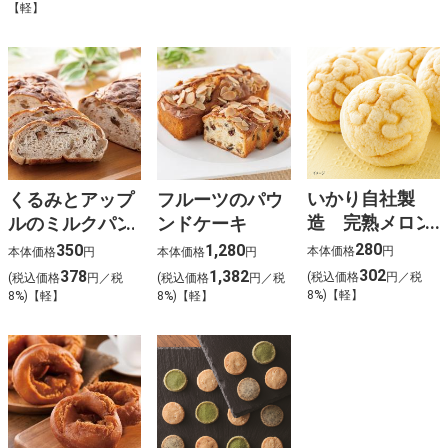
【軽】
いかり自社製
くるみとアップ
フルーツのパウ
造 完熟メロン
ルのミルクパン
ンドケーキ
パン
280
350
1,280
本体価格
円
本体価格
円
本体価格
円
302
378
1,382
(税込価格
円／税
(税込価格
円／税
(税込価格
円／税
8%)【軽】
8%)【軽】
8%)【軽】