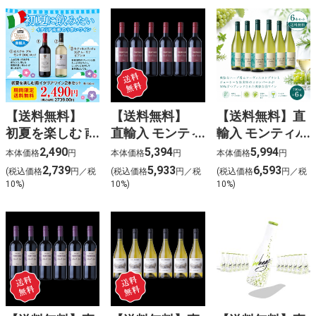
【送料無料】
【送料無料】
【送料無料】直
初夏を楽しむ 南
直輸入 モンティ
輸入 モンティバ
イタリアワイン
バゴ ペイドッ
ゴ ソーヴィニヨ
2,490
5,394
5,994
本体価格
円
本体価格
円
本体価格
円
2本セット
ク カベルネソ
ンブラン・コロ
2,739
5,933
6,593
(税込価格
円／税
(税込価格
円／税
(税込価格
円／税
ーヴィニヨン
ンバール (白)
10%)
10%)
10%)
6本入
6本入