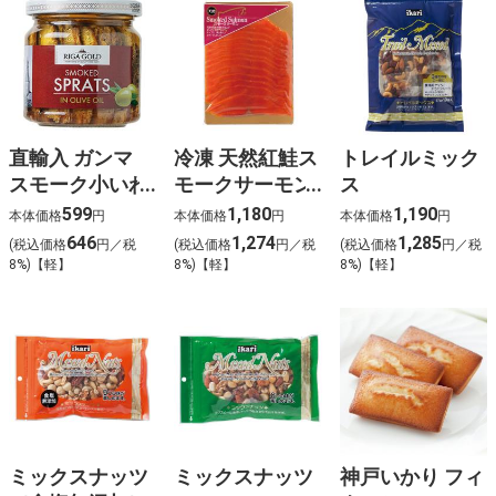
直輸入 ガンマ
冷凍 天然紅鮭ス
トレイルミック
スモーク小いわ
モークサーモン
ス
しのオリーブオ
お徳用 (110g)
599
1,180
1,190
本体価格
円
本体価格
円
本体価格
円
イル漬
646
1,274
1,285
(税込価格
円／税
(税込価格
円／税
(税込価格
円／税
8%)【軽】
8%)【軽】
8%)【軽】
ミックスナッツ
ミックスナッツ
神戸いかり フィ