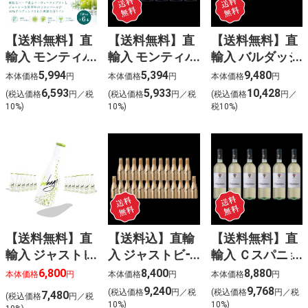
【送料無料】直
【送料無料】直
【送料無料】直
輸入 モンティバ
輸入 モンティバ
輸入 バルダッジ
ゴ ソーヴィニヨ
ゴ ペイドック
シャルドネ
5,994
5,394
9,480
本体価格
円
本体価格
円
本体価格
円
ンブラン・コロ
オーク カベル
(白) 6本入
6,593
5,933
10,428
(税込価格
円／税
(税込価格
円／税
(税込価格
円／
ンバール (白)
ネ･シラー
10%)
10%)
税10%)
6本入
(赤) 6本入
【送料無料】直
【送料込】直輸
【送料無料】直
輸入 ジャストビ
入 ジャストビー
輸入 Ｃスパニョ
ー ヒューゴ
ゴールド(泡白)
レッティ キアッ
6,800
8,400
8,880
本体価格
円
本体価格
円
本体価格
円
〈ケース販売
〈ケース販売
キエリッチョ
9,240
9,768
(税込価格
円／税
(税込価格
円／税
7,480
(税込価格
円／税
24本入〉
24本入〉
(白) 6本入
10%)
10%)