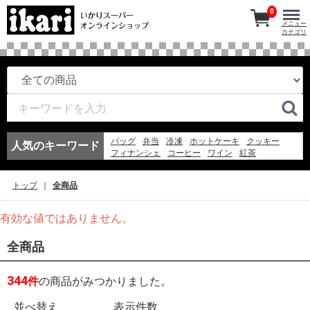
0
メニュー
カテゴリ
バッグ
弁当
冷凍
ホットケーキ
クッキー
人気のキーワード
フィナンシェ
コーヒー
ワイン
紅茶
マドレーヌ
このみちゃん
アイスコーヒー
冷凍スパ
お弁当
エコバッグ
ギフト
アイス
トップ
全商品
そうめん
日本酒
ゼリー
有効な値ではありません。
全商品
344
件
の商品がみつかりました。
並べ替え
表示件数