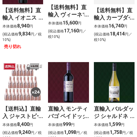
【送料無料】直
【送料無料】直
【送料無料】直
輸入 ヴィーネマ
輸入 イオニス
輸入 カーブダゼ
ッテ プロセッコ
15,600
本体価格
円
プリミティーヴ
ブルゴーニュシ
8,940
16,740
本体価格
円
本体価格
円
DOCG ブリュッ
17,160
ォ (赤)（6本
ャルドネ（6本
(税込価格
円／
9,834
18,414
(税込価格
円／税
(税込価格
円／
ト (泡白)（6本
税10%)
入）
入）
10%)
税10%)
入）
売り切れ
【送料込】直輸
直輸入 モンティ
直輸入 バルダッ
入 ジャストビー
バゴ ペイドック
ジ シャルドネ
ロゼ(泡ロゼ)
オーク カベル
(白)
8,400
999
1,599
本体価格
円
本体価格
円
本体価格
円
〈ケース販売〉
ネ･シラー (赤)
9,240
1,098
1,758
(税込価格
円／税
(税込価格
円／税
(税込価格
円／税