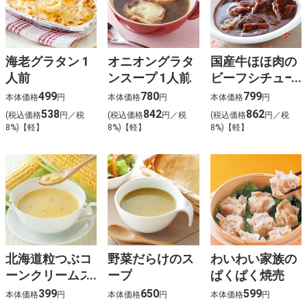
海老グラタン 1
オニオングラタ
国産牛ほほ肉の
人前
ンスープ 1人前
ビーフシチュー
1人前
499
780
799
本体価格
円
本体価格
円
本体価格
円
538
842
862
(税込価格
円／税
(税込価格
円／税
(税込価格
円／税
8%)【軽】
8%)【軽】
8%)【軽】
北海道粒つぶコ
野菜だらけのス
わいわい家族の
ーンクリームス
ープ
ぱくぱく焼売
ープ
399
650
599
本体価格
円
本体価格
円
本体価格
円