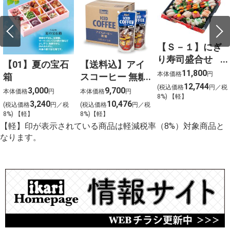
【Ｓ－１】にぎ
り寿司盛合せ
【01】夏の宝石
【送料込】アイ
（上）〈４人
11,800
本体価格
円
箱
スコーヒー 無糖
前〉
12,744
(税込価格
円／税
〈ケース販売〉
3,000
9,700
本体価格
円
本体価格
円
8%) 【軽】
3,240
10,476
(税込価格
円／税
(税込価格
円／税
8%) 【軽】
8%)【軽】
【軽】印が表示されている商品は軽減税率（8%）対象商品と
なります。