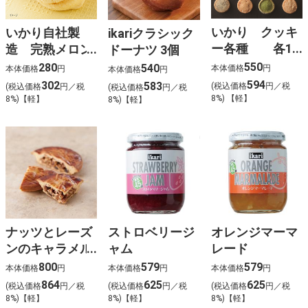
いかり クッキ
いかり自社製
ikariクラシック
ー各種 各15
造 完熟メロン
ドーナツ 3個
枚入
パン
550
280
540
本体価格
円
本体価格
円
本体価格
円
594
302
583
(税込価格
円／税
(税込価格
円／税
(税込価格
円／税
8%) 【軽】
8%)【軽】
8%)【軽】
ナッツとレーズ
ストロベリージ
オレンジマーマ
ンのキャラメル
ャム
レード
タルト
800
579
579
本体価格
円
本体価格
円
本体価格
円
864
625
625
(税込価格
円／税
(税込価格
円／税
(税込価格
円／税
8%)【軽】
8%)【軽】
8%)【軽】