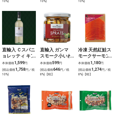
10%)
10%)
10%)
直輸入 Ｃスパニ
直輸入 ガンマ
冷凍 天然紅鮭ス
ョレッティ キア
スモーク小いわ
モークサーモン
ッキエリッチョ
しのオリーブオ
お徳用 (110g)
1,599
599
1,180
本体価格
円
本体価格
円
本体価格
円
(白)
イル漬
1,758
646
1,274
(税込価格
円／税
(税込価格
円／税
(税込価格
円／税
10%)
8%)【軽】
8%)【軽】