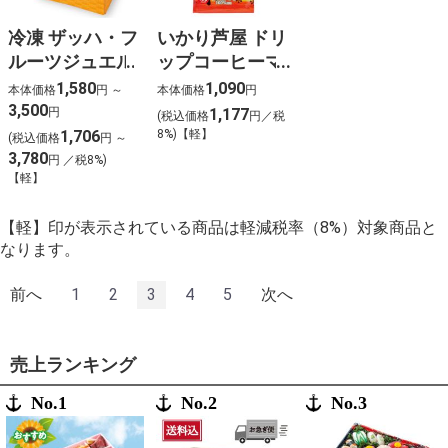
冷凍 ザッハ・フ
いかり芦屋 ドリ
ルーツジュエル
ップコーヒーマ
イルドブレンド
1,580
1,090
本体価格
円 ～
本体価格
円
（10袋入）
3,500
円
1,177
(税込価格
円／税
1,706
8%)【軽】
(税込価格
円 ～
3,780
円 ／税8%)
【軽】
【軽】印が表示されている商品は軽減税率（8%）対象商品と
なります。
前へ
1
2
3
4
5
次へ
売上ランキング
No.1
No.2
No.3