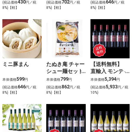
430
702
646
(税込価格
円／税
(税込価格
円／税
(税込価格
円／税
8%)【軽】
8%)【軽】
8%)【軽】
ミニ豚まん
たぬき庵 チャー
【送料無料】
シュー麺セット
直輸入 モンティ
1人前
バゴ ペイドッ
599
799
5,394
本体価格
円
本体価格
円
本体価格
円
ク カベルネソ
646
862
5,933
(税込価格
円／税
(税込価格
円／税
(税込価格
円／税
ーヴィニヨン
8%)【軽】
8%)【軽】
10%)
6本入