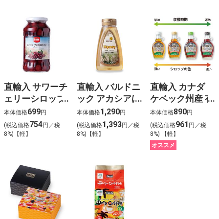
直輸入 サワーチ
直輸入 バルドニ
直輸入 カナダ
ェリーシロップ
ック アカシアは
ケベック州産 有
漬け
ちみつ
機メープルシロ
699
1,290
890
本体価格
円
本体価格
円
本体価格
円
ップ
754
1,393
961
(税込価格
円／税
(税込価格
円／税
(税込価格
円／税
8%)【軽】
8%)【軽】
8%) 【軽】
オススメ