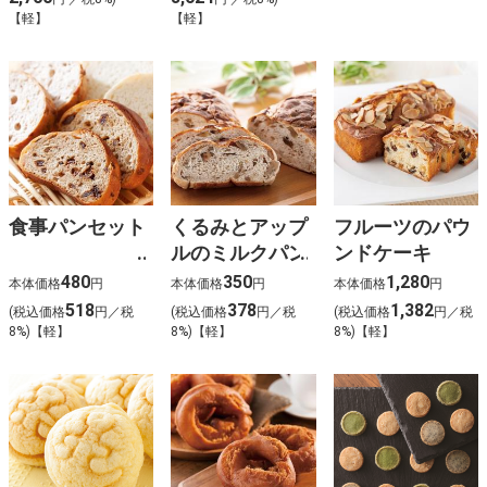
【軽】
【軽】
食事パンセット
くるみとアップ
フルーツのパウ
ルのミルクパン
ンドケーキ
480
350
1,280
本体価格
円
本体価格
円
本体価格
円
518
378
1,382
(税込価格
円／税
(税込価格
円／税
(税込価格
円／税
8%)【軽】
8%)【軽】
8%)【軽】