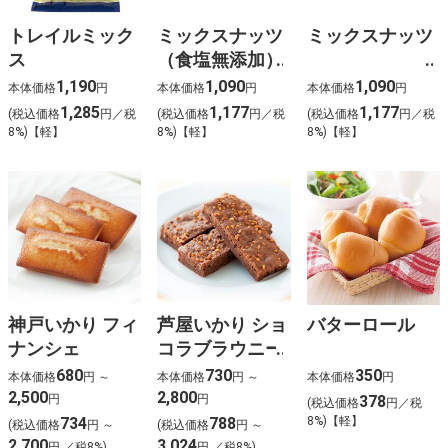
トレイルミック
ミックスナッツ
ミックスナッツ
ス
（食塩無添加）
1,190
1,090
1,090
本体価格
円
本体価格
円
本体価格
円
1,285
1,177
1,177
(税込価格
円／税
(税込価格
円／税
(税込価格
円／税
8%)【軽】
8%)【軽】
8%)【軽】
神戸いかり フィ
芦屋いかり ショ
バターロール
ナンシェ
コラブラウニー
680
730
350
本体価格
円 ～
本体価格
円 ～
本体価格
円
2,500
2,800
円
円
378
(税込価格
円／税
734
788
8%)【軽】
(税込価格
円 ～
(税込価格
円 ～
2,700
3,024
円 ／税8%)
円 ／税8%)