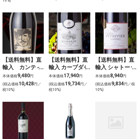
10%)
【送料無料】直
【送料無料】直
【送料無料】直
輸入 カンティ
輸入 カーブダゼ
輸入 シャトー･
ーナ・チェチラ
ブルゴーニュ ピ
ピティヴィエ･
9,480
17,940
8,940
本体価格
円
本体価格
円
本体価格
円
ンブルスコ 6
ノノワール (赤)
ボルドー (赤)
10,428
19,734
9,834
(税込価格
円／
(税込価格
円／
(税込価格
円／税
本入
（6本入）
（6本入）
税10%)
税10%)
10%)