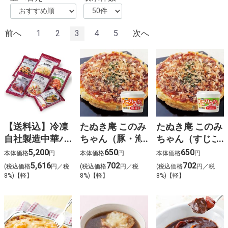
前へ
1
2
3
4
5
次へ
【送料込】冷凍
たぬき庵 このみ
たぬき庵 このみ
自社製造中華バ
ちゃん（豚・海
ちゃん（すじこ
ラエティセット
老）1人前
んにゃく）1人
5,200
650
650
本体価格
円
本体価格
円
本体価格
円
前
5,616
702
702
(税込価格
円／税
(税込価格
円／税
(税込価格
円／税
8%)【軽】
8%)【軽】
8%)【軽】