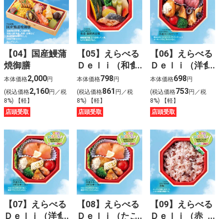
【04】国産鰻蒲
【05】えらべる
【06】えらべる
焼御膳
Ｄｅｌｉ（和食
Ｄｅｌｉ（洋食
銀鱈西京焼）
ローストビー
2,000
798
698
本体価格
円
本体価格
円
本体価格
円
フ）
2,160
861
753
(税込価格
円／税
(税込価格
円／税
(税込価格
円／税
8%) 【軽】
8%) 【軽】
8%) 【軽】
店頭受取
店頭受取
店頭受取
【07】えらべる
【08】えらべる
【09】えらべる
Ｄｅｌｉ（洋食
Ｄｅｌｉ（たこ
Ｄｅｌｉ（赤