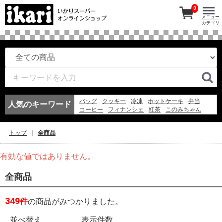
0
メニュー
カテゴリ
バッグ
クッキー
冷凍
ホットケーキ
弁当
人気のキーワード
コーヒー
フィナンシェ
紅茶
このみちゃん
ワイン
マドレーヌ
アイスコーヒー
エコバッグ
冷凍スパ
お弁当
アイス
ギフト
ゼリー
トップ
全商品
フルーツ
そうめん
有効な値ではありません。
全商品
349
件
の商品がみつかりました。
並べ替え
表示件数