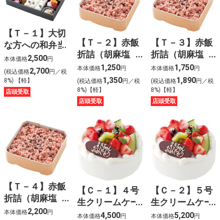
【Ｔ－１】大切
【Ｔ－２】赤飯
【Ｔ－３】赤飯
な方への和弁当
折詰（胡麻塩
折詰（胡麻塩
2,500
本体価格
円
入）〈５００
入）〈７５０
1,250
1,750
本体価格
円
本体価格
円
2,700
(税込価格
円／税
g〉
g〉
1,350
1,890
8%) 【軽】
(税込価格
円／税
(税込価格
円／税
8%)【軽】
8%)【軽】
店頭受取
店頭受取
店頭受取
【Ｔ－４】赤飯
【Ｃ－１】４号
【Ｃ－２】５号
折詰（胡麻塩
生クリームケー
生クリームケー
入）〈１kg〉
2,200
本体価格
円
キ
キ
4,500
5,200
本体価格
円
本体価格
円