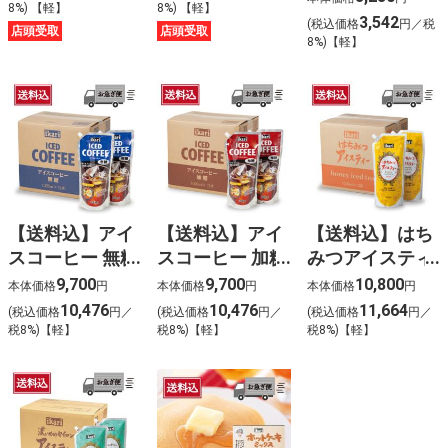
8%) 【軽】
8%) 【軽】
セット
3,542
(税込価格
円／税
店頭受取
店頭受取
8%)【軽】
【送料込】アイ
【送料込】アイ
【送料込】はち
スコーヒー 無糖
スコーヒー 加糖
みつアイスティ
〈ケース販売〉
〈ケース販売〉
ー〈ケース販
9,700
9,700
10,800
本体価格
円
本体価格
円
本体価格
円
売〉
10,476
10,476
11,664
(税込価格
円／
(税込価格
円／
(税込価格
円／
税8%)【軽】
税8%)【軽】
税8%)【軽】