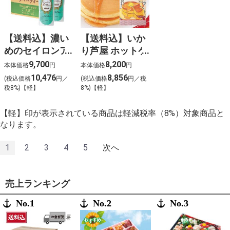
【送料込】濃い
【送料込】いか
めのセイロンア
り芦屋 ホットケ
イスティー（無
ーキミックス
9,700
8,200
本体価格
円
本体価格
円
糖）〈ケース販
〈ケース販売〉
10,476
8,856
(税込価格
円／
(税込価格
円／税
売〉
税8%)【軽】
8%)【軽】
【軽】印が表示されている商品は軽減税率（8%）対象商品と
なります。
1
2
3
4
5
次へ
売上ランキング
No.1
No.2
No.3