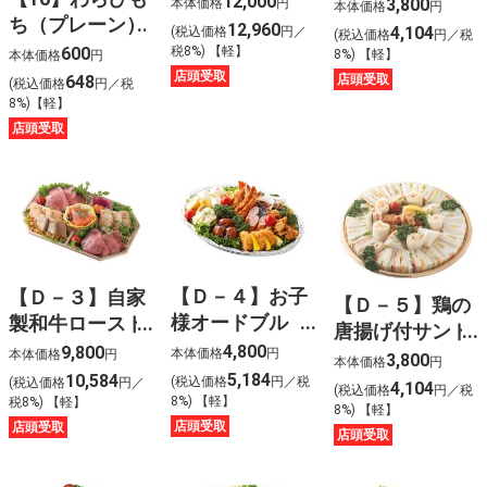
（フレンチドレ
12,000
3,800
本体価格
円
本体価格
円
ち（プレーン）
盛合せ〈５人
ッシング付）
12,960
4,104
(税込価格
円／
(税込価格
円／税
前〉
〈５人前〉
600
税8%) 【軽】
8%) 【軽】
本体価格
円
店頭受取
店頭受取
648
(税込価格
円／税
8%)【軽】
店頭受取
【Ｄ－４】お子
【Ｄ－３】自家
【Ｄ－５】鶏の
様オードブル
製和牛ロースト
唐揚げ付サンド
〈３人前〉
ビーフと３種の
4,800
9,800
イッチ盛合せ
本体価格
円
本体価格
円
3,800
本体価格
円
テリーヌオード
5,184
10,584
〈５人前〉
(税込価格
円／税
(税込価格
円／
4,104
(税込価格
円／税
ブル〈３人前〉
8%) 【軽】
税8%) 【軽】
8%) 【軽】
店頭受取
店頭受取
店頭受取