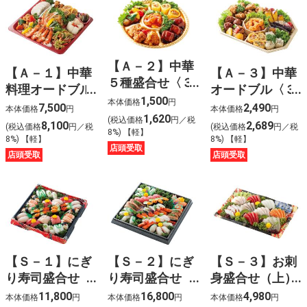
【Ａ－２】中華
【Ａ－１】中華
【Ａ－３】中華
５種盛合せ〈３
料理オードブル
オードブル〈３
人前〉
1,500
本体価格
円
（蘭）〈４人
人前〉
7,500
2,490
本体価格
円
本体価格
円
1,620
(税込価格
円／税
前〉
8,100
2,689
(税込価格
円／税
(税込価格
円／税
8%) 【軽】
8%) 【軽】
8%) 【軽】
店頭受取
店頭受取
店頭受取
【Ｓ－１】にぎ
【Ｓ－２】にぎ
【Ｓ－３】お刺
り寿司盛合せ
り寿司盛合せ
身盛合せ（上）
（上）〈４人
（特上）〈４人
〈４人前〉
11,800
16,800
4,980
本体価格
円
本体価格
円
本体価格
円