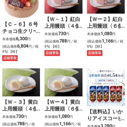
【Ｗ－１】紅白
【Ｗー２】紅白
【Ｃ－６】６号
上用饅頭〈４個
上用饅頭〈６個
チョコ生クリー
入〉
入〉
730
1,080
本体価格
円
本体価格
円
ムケーキ
6,300
本体価格
円
788
1,166
(税込価格
円／税
(税込価格
円／税
6,804
8%) 【軽】
8%) 【軽】
(税込価格
円／税
8%) 【軽】
店頭受取
店頭受取
店頭受取
【Ｗ－３】黄白
【Ｗー４】黄白
上用饅頭〈４個
上用饅頭〈６個
【送料込】いか
入〉
入〉
730
1,080
本体価格
円
本体価格
円
りアイスコーヒ
788
1,166
ー おためし5本
(税込価格
円／税
(税込価格
円／税
3,280
本体価格
円