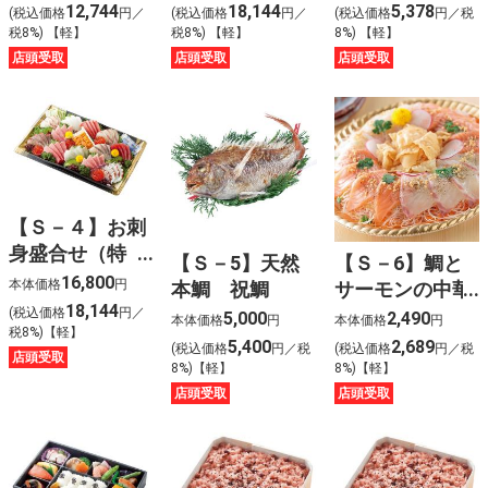
前〉
前〉
12,744
18,144
5,378
(税込価格
円／
(税込価格
円／
(税込価格
円／税
税8%) 【軽】
税8%) 【軽】
8%) 【軽】
店頭受取
店頭受取
店頭受取
【Ｓ－４】お刺
身盛合せ（特
【Ｓ－5】天然
【Ｓ－6】鯛と
上）〈４人前〉
16,800
本体価格
円
本鯛 祝鯛
サーモンの中華
18,144
風刺身〈４人
(税込価格
円／
5,000
2,490
本体価格
円
本体価格
円
税8%)【軽】
前〉
5,400
2,689
(税込価格
円／税
(税込価格
円／税
店頭受取
8%)【軽】
8%)【軽】
店頭受取
店頭受取