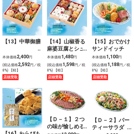
【13】中華御膳
【14】山椒香る
【15】おでかけ
麻婆豆腐とシュ
サンドイッチ
ウマイ弁当
2,400
1,480
1,100
本体価格
円
本体価格
円
本体価格
円
2,592
1,598
1,188
(税込価格
円／税
(税込価格
円／税
(税込価格
円／税
8%) 【軽】
8%) 【軽】
8%) 【軽】
店頭受取
店頭受取
店頭受取
【Ｄ－１】２つ
【Ｄ－２】パー
の味が愉しめる
ティーサラダ
【16】わらびも
ローストビーフ