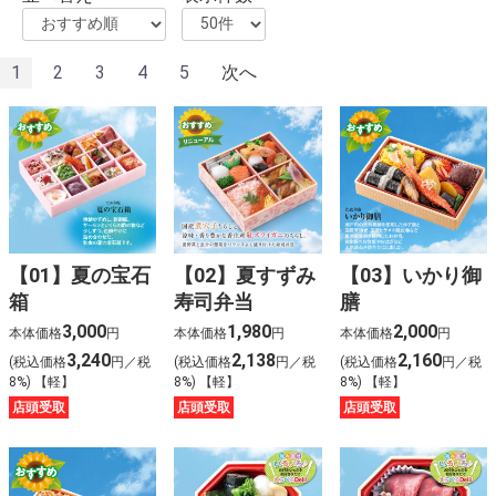
1
2
3
4
5
次へ
【01】夏の宝石
【02】夏すずみ
【03】いかり御
箱
寿司弁当
膳
3,000
1,980
2,000
本体価格
円
本体価格
円
本体価格
円
3,240
2,138
2,160
(税込価格
円／税
(税込価格
円／税
(税込価格
円／税
8%) 【軽】
8%) 【軽】
8%) 【軽】
店頭受取
店頭受取
店頭受取