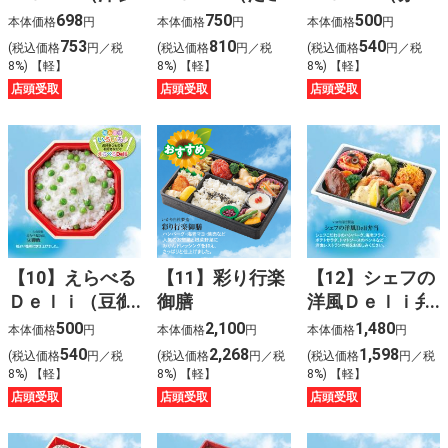
スモークトラウ
飯御飯）
飯）
698
750
500
本体価格
円
本体価格
円
本体価格
円
トサーモン）
753
810
540
(税込価格
円／税
(税込価格
円／税
(税込価格
円／税
8%) 【軽】
8%) 【軽】
8%) 【軽】
店頭受取
店頭受取
店頭受取
【10】えらべる
【11】彩り行楽
【12】シェフの
Ｄｅｌｉ（豆御
御膳
洋風Ｄｅｌｉ弁
飯）
当
500
2,100
1,480
本体価格
円
本体価格
円
本体価格
円
540
2,268
1,598
(税込価格
円／税
(税込価格
円／税
(税込価格
円／税
8%) 【軽】
8%) 【軽】
8%) 【軽】
店頭受取
店頭受取
店頭受取