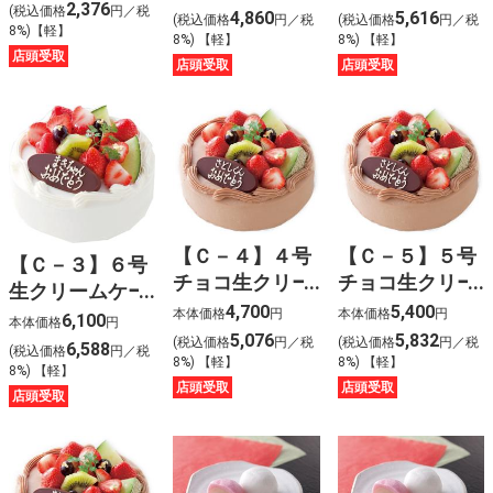
2,376
(税込価格
円／税
4,860
5,616
(税込価格
円／税
(税込価格
円／税
8%)【軽】
8%) 【軽】
8%) 【軽】
店頭受取
店頭受取
店頭受取
【Ｃ－４】４号
【Ｃ－５】５号
【Ｃ－３】６号
チョコ生クリー
チョコ生クリー
生クリームケー
ムケーキ
ムケーキ
4,700
5,400
キ
本体価格
円
本体価格
円
6,100
本体価格
円
5,076
5,832
(税込価格
円／税
(税込価格
円／税
6,588
(税込価格
円／税
8%) 【軽】
8%) 【軽】
8%) 【軽】
店頭受取
店頭受取
店頭受取