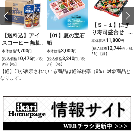
【Ｓ－１】にぎ
り寿司盛合せ
【送料込】アイ
【01】夏の宝石
（上）〈４人
11,800
本体価格
円
スコーヒー 無糖
箱
前〉
12,744
(税込価格
円／税
〈ケース販売〉
9,700
3,000
本体価格
円
本体価格
円
8%) 【軽】
10,476
3,240
(税込価格
円／税
(税込価格
円／税
8%)【軽】
8%) 【軽】
【軽】印が表示されている商品は軽減税率（8%）対象商品と
なります。