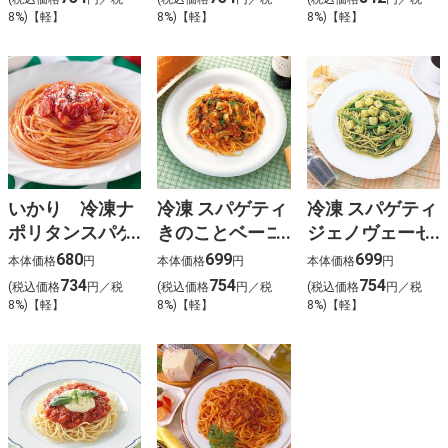
8%)【軽】
8%)【軽】
8%)【軽】
いかり 冷凍ナ
冷凍 スパゲティ
冷凍 スパゲティ
ポリタンスパゲ
きのことベーコ
ジェノヴェーゼ
ティ２６０ｇ
ントマト 1人前
1人前
680
699
699
本体価格
円
本体価格
円
本体価格
円
734
754
754
(税込価格
円／税
(税込価格
円／税
(税込価格
円／税
8%)【軽】
8%)【軽】
8%)【軽】