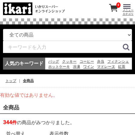
0
メニュー
カテゴリ
バッグ
クッキー
コーヒー
弁当
フィナンシェ
人気のキーワード
ホットケーキ
冷凍
ワイン
マドレーヌ
紅茶
このみちゃん
アイスコーヒー
お弁当
冷凍スパ
エコバッグ
アイス
ギフト
そうめん
弁当
トップ
全商品
ゼリー
有効な値ではありません。
全商品
344
件
の商品がみつかりました。
並べ替え
表示件数