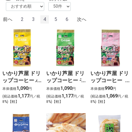
前へ
2
3
4
5
6
次へ
いかり芦屋 ドリ
いかり芦屋 ドリ
いかり芦屋 ドリ
ップコーヒー バ
ップコーヒー モ
ップコーヒー
ニラキャラメル
カブレンド（10
カフェインレス
1,090
1,090
990
本体価格
円
本体価格
円
本体価格
円
(8袋入)
袋入）
1,177
1,177
1,069
(税込価格
円／税
(税込価格
円／税
(税込価格
円／税
8%)【軽】
8%)【軽】
8%)【軽】