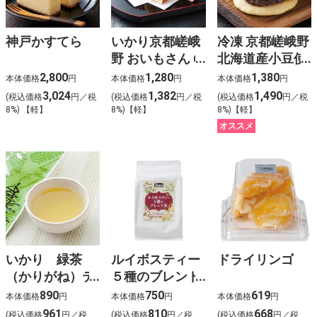
神戸かすてら
いかり京都嵯峨
冷凍 京都嵯峨野
野 おいもさん 6
北海道産小豆使
個（箱入）
用どら焼 ６個入
2,800
1,280
1,380
本体価格
円
本体価格
円
本体価格
円
3,024
1,382
1,490
(税込価格
円／税
(税込価格
円／税
(税込価格
円／税
8%) 【軽】
8%)【軽】
8%)【軽】
オススメ
いかり 緑茶
ルイボスティー
ドライリンゴ
（かりがね）テ
５種のブレンド
ィーバッグ２０
茶
890
750
619
本体価格
円
本体価格
円
本体価格
円
ＴＢ
961
810
668
(税込価格
円／税
(税込価格
円／税
(税込価格
円／税