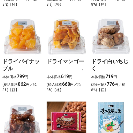
8%)【軽】
8%)【軽】
8%)【軽】
ドライパイナッ
ドライマンゴー
ドライ白いちじ
プル
く
799
619
719
本体価格
円
本体価格
円
本体価格
円
862
668
776
(税込価格
円／税
(税込価格
円／税
(税込価格
円／税
8%)【軽】
8%)【軽】
8%)【軽】