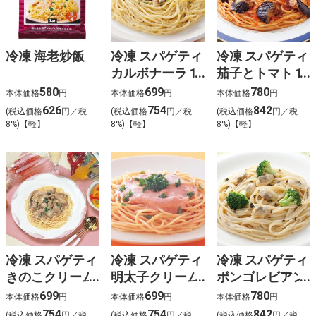
冷凍 海老炒飯
冷凍 スパゲティ
冷凍 スパゲティ
カルボナーラ 1
茄子とトマト 1
人前
人前
580
699
780
本体価格
円
本体価格
円
本体価格
円
626
754
842
(税込価格
円／税
(税込価格
円／税
(税込価格
円／税
8%)【軽】
8%)【軽】
8%)【軽】
冷凍 スパゲティ
冷凍 スパゲティ
冷凍 スパゲティ
きのこクリーム
明太子クリーム
ボンゴレビアン
1人前
1人前
コ 1人前
699
699
780
本体価格
円
本体価格
円
本体価格
円
754
754
842
(税込価格
円／税
(税込価格
円／税
(税込価格
円／税