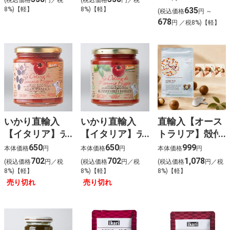
8%)【軽】
8%)【軽】
635
(税込価格
円 ～
678
円 ／税8%)【軽】
いかり直輸入
いかり直輸入
直輸入【オース
【イタリア】テ
【イタリア】テ
トラリア】殻付
レ・ディ・サン
レ・ディ・サン
マカダミアナッ
650
650
999
本体価格
円
本体価格
円
本体価格
円
ジョルジョ 有機
ジョルジョ 有機
ツ（有塩）
702
702
1,078
(税込価格
円／税
(税込価格
円／税
(税込価格
円／税
パスタソース プ
パスタソース ポ
8%)【軽】
8%)【軽】
8%)【軽】
ッタネスカ
モドーロ エ バ
売り切れ
売り切れ
ジルコ