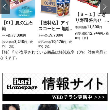
【Ｓ－１】にぎ
り寿司盛合せ
【01】夏の宝石
【送料込】アイ
（上）〈４人
11,800
本体価格
円
箱
スコーヒー 無糖
前〉
12,744
(税込価格
円／税
〈ケース販売〉
3,000
9,700
本体価格
円
本体価格
円
8%) 【軽】
3,240
10,476
(税込価格
円／税
(税込価格
円／税
8%) 【軽】
8%)【軽】
【軽】印が表示されている商品は軽減税率（8%）対象商品と
なります。