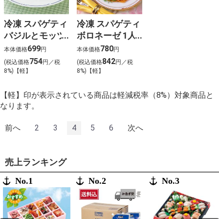
冷凍 スパゲティ
冷凍 スパゲティ
バジルとモッツ
ボロネーゼ 1人
アレラチーズ 1
前
699
780
本体価格
円
本体価格
円
人前
754
842
(税込価格
円／税
(税込価格
円／税
8%)【軽】
8%)【軽】
【軽】印が表示されている商品は軽減税率（8%）対象商品と
なります。
前へ
2
3
4
5
6
次へ
売上ランキング
No.1
No.2
No.3