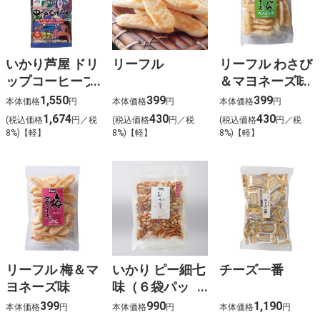
いかり芦屋 ドリ
リーフル
リーフル わさび
ップコーヒーブ
＆マヨネーズ味
ルーマウンテン
1,550
399
399
本体価格
円
本体価格
円
本体価格
円
No.1ブレンド
1,674
430
430
(税込価格
円／税
(税込価格
円／税
(税込価格
円／税
8%)【軽】
8%)【軽】
8%)【軽】
リーフル 梅＆マ
いかり ピー細七
チーズ一番
ヨネーズ味
味（６袋パッ
ク）
399
990
1,190
本体価格
円
本体価格
円
本体価格
円