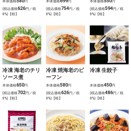
580
699
550
本体価格
円
本体価格
円
本体価格
円
626
754
594
(税込価格
円／税
(税込価格
円／税
(税込価格
円／税
8%)【軽】
8%)【軽】
8%)【軽】
冷凍 海老のチリ
冷凍 焼海老のビ
冷凍 生餃子
ソース煮
ーフン
650
580
450
本体価格
円
本体価格
円
本体価格
円
702
626
486
(税込価格
円／税
(税込価格
円／税
(税込価格
円／税
8%)【軽】
8%)【軽】
8%)【軽】