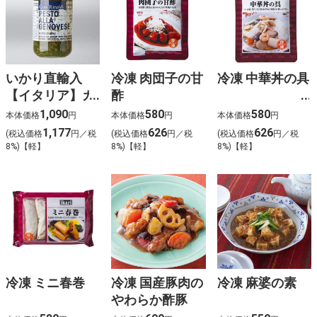
いかり直輸入
冷凍 肉団子の甘
冷凍 中華丼の具
【イタリア】カ
酢
サ リナルディ
1,090
580
580
本体価格
円
本体価格
円
本体価格
円
ジェノベーゼペ
1,177
626
626
(税込価格
円／税
(税込価格
円／税
(税込価格
円／税
ースト
8%)【軽】
8%)【軽】
8%)【軽】
冷凍 ミニ春巻
冷凍 国産豚肉の
冷凍 麻婆の素
やわらか酢豚