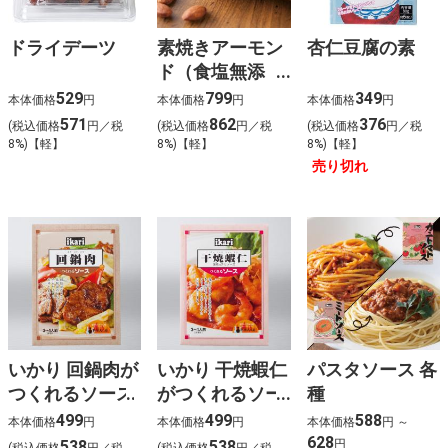
ドライデーツ
素焼きアーモン
杏仁豆腐の素
ド（食塩無添
加）
529
799
349
本体価格
円
本体価格
円
本体価格
円
571
862
376
(税込価格
円／税
(税込価格
円／税
(税込価格
円／税
8%)【軽】
8%)【軽】
8%)【軽】
売り切れ
いかり 回鍋肉が
いかり 干焼蝦仁
パスタソース 各
つくれるソース
がつくれるソー
種
ス
499
499
588
本体価格
円
本体価格
円
本体価格
円 ～
628
538
538
円
(税込価格
円／税
(税込価格
円／税