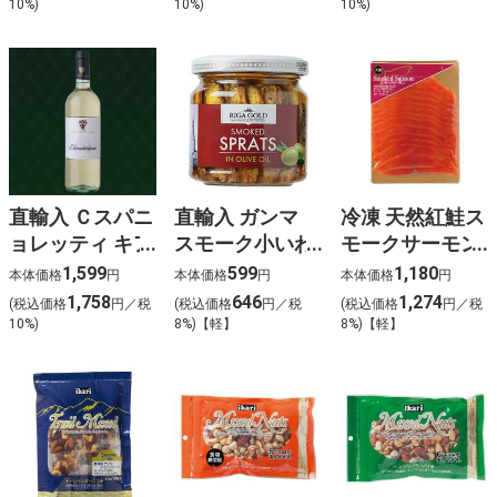
10%)
10%)
10%)
直輸入 Ｃスパニ
直輸入 ガンマ
冷凍 天然紅鮭ス
ョレッティ キア
スモーク小いわ
モークサーモン
ッキエリッチョ
しのオリーブオ
お徳用 (110g)
1,599
599
1,180
本体価格
円
本体価格
円
本体価格
円
(白)
イル漬
1,758
646
1,274
(税込価格
円／税
(税込価格
円／税
(税込価格
円／税
10%)
8%)【軽】
8%)【軽】