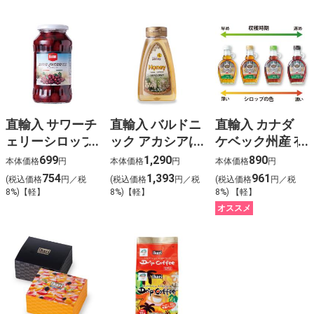
直輸入 サワーチ
直輸入 バルドニ
直輸入 カナダ
ェリーシロップ
ック アカシアは
ケベック州産 有
漬け
ちみつ
機メープルシロ
699
1,290
890
本体価格
円
本体価格
円
本体価格
円
ップ
754
1,393
961
(税込価格
円／税
(税込価格
円／税
(税込価格
円／税
8%)【軽】
8%)【軽】
8%) 【軽】
オススメ