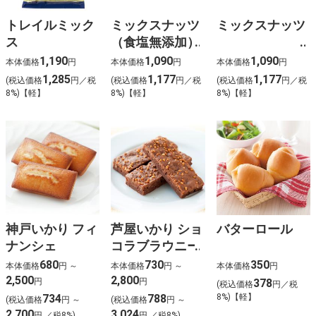
トレイルミック
ミックスナッツ
ミックスナッツ
ス
（食塩無添加）
1,190
1,090
1,090
本体価格
円
本体価格
円
本体価格
円
1,285
1,177
1,177
(税込価格
円／税
(税込価格
円／税
(税込価格
円／税
8%)【軽】
8%)【軽】
8%)【軽】
神戸いかり フィ
芦屋いかり ショ
バターロール
ナンシェ
コラブラウニー
680
730
350
本体価格
円 ～
本体価格
円 ～
本体価格
円
2,500
2,800
円
円
378
(税込価格
円／税
734
788
8%)【軽】
(税込価格
円 ～
(税込価格
円 ～
2,700
3,024
円 ／税8%)
円 ／税8%)