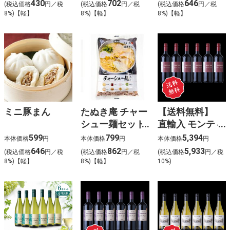
430
702
646
(税込価格
円／税
(税込価格
円／税
(税込価格
円／税
8%)【軽】
8%)【軽】
8%)【軽】
ミニ豚まん
たぬき庵 チャー
【送料無料】
シュー麺セット
直輸入 モンティ
1人前
バゴ ペイドッ
599
799
5,394
本体価格
円
本体価格
円
本体価格
円
ク カベルネソ
646
862
5,933
(税込価格
円／税
(税込価格
円／税
(税込価格
円／税
ーヴィニヨン
8%)【軽】
8%)【軽】
10%)
6本入