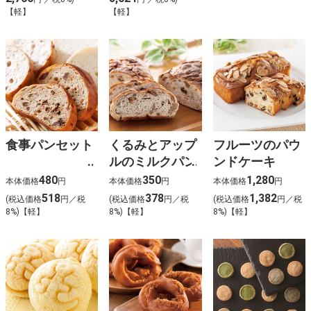
【軽】
【軽】
食事パンセット
くるみとアップ
フルーツのパウ
ルのミルクパン
ンドケーキ
480
350
1,280
本体価格
円
本体価格
円
本体価格
円
518
378
1,382
(税込価格
円／税
(税込価格
円／税
(税込価格
円／税
8%)【軽】
8%)【軽】
8%)【軽】