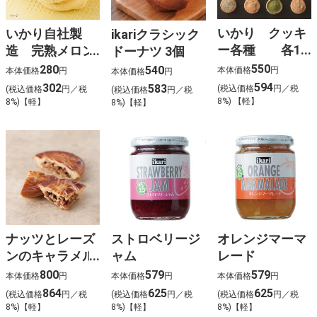
いかり クッキ
いかり自社製
ikariクラシック
ー各種 各15
造 完熟メロン
ドーナツ 3個
枚入
パン
550
280
540
本体価格
円
本体価格
円
本体価格
円
594
302
583
(税込価格
円／税
(税込価格
円／税
(税込価格
円／税
8%) 【軽】
8%)【軽】
8%)【軽】
ナッツとレーズ
ストロベリージ
オレンジマーマ
ンのキャラメル
ャム
レード
タルト
800
579
579
本体価格
円
本体価格
円
本体価格
円
864
625
625
(税込価格
円／税
(税込価格
円／税
(税込価格
円／税
8%)【軽】
8%)【軽】
8%)【軽】