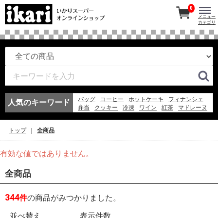
0
メニュー
カテゴリ
バッグ
コーヒー
ホットケーキ
フィナンシェ
人気のキーワード
弁当
クッキー
冷凍
ワイン
紅茶
マドレーヌ
このみちゃん
アイスコーヒー
冷凍スパ
エコバッグ
お弁当
ギフト
アイス
そうめん
トップ
全商品
日本酒
ゼリー
有効な値ではありません。
全商品
344
件
の商品がみつかりました。
並べ替え
表示件数