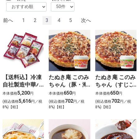
前へ
1
2
3
4
5
次へ
【送料込】冷凍
たぬき庵 このみ
たぬき庵 このみ
自社製造中華バ
ちゃん（豚・海
ちゃん（すじこ
ラエティセット
老）1人前
んにゃく）1人
5,200
650
650
本体価格
円
本体価格
円
本体価格
円
前
5,616
702
702
(税込価格
円／税
(税込価格
円／税
(税込価格
円／税
8%)【軽】
8%)【軽】
8%)【軽】