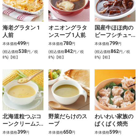
海老グラタン 1
オニオングラタ
国産牛ほほ肉の
人前
ンスープ 1人前
ビーフシチュー
1人前
499
780
799
本体価格
円
本体価格
円
本体価格
円
538
842
862
(税込価格
円／税
(税込価格
円／税
(税込価格
円／税
8%)【軽】
8%)【軽】
8%)【軽】
北海道粒つぶコ
野菜だらけのス
わいわい家族の
ーンクリームス
ープ
ぱくぱく焼売
ープ
399
650
599
本体価格
円
本体価格
円
本体価格
円