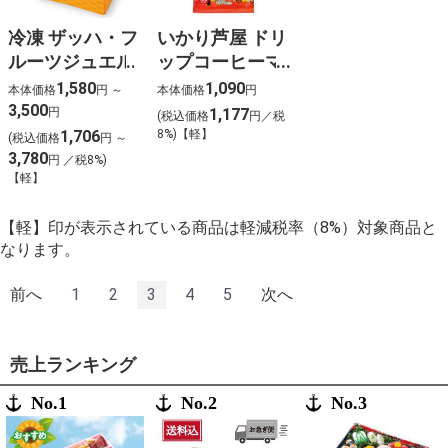
冷凍 ザッハ・フ
いかり芦屋 ドリ
ルーツジュエル
ップコーヒーマ
イルドブレンド
1,580
1,090
本体価格
円 ～
本体価格
円
（10袋入）
3,500
円
1,177
(税込価格
円／税
1,706
8%)【軽】
(税込価格
円 ～
3,780
円 ／税8%)
【軽】
【軽】印が表示されている商品は軽減税率（8%）対象商品と
なります。
前へ
1
2
3
4
5
次へ
売上ランキング
No.1
No.2
No.3