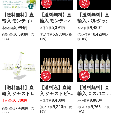
【送料無料】直
【送料無料】直
【送料無料】直
輸入 モンティバ
輸入 モンティバ
輸入 バルダッジ
ゴ ソーヴィニヨ
ゴ ペイドック
シャルドネ
5,994
5,394
9,480
本体価格
円
本体価格
円
本体価格
円
ンブラン・コロ
オーク カベル
(白) 6本入
6,593
5,933
10,428
(税込価格
円／税
(税込価格
円／税
(税込価格
円／
ンバール (白)
ネ･シラー
10%)
10%)
税10%)
6本入
(赤) 6本入
【送料無料】直
【送料込】直輸
【送料無料】直
輸入 ジャストビ
入 ジャストビー
輸入 Ｃスパニョ
ー ヒューゴ
ゴールド(泡白)
レッティ キアッ
6,800
8,400
8,880
本体価格
円
本体価格
円
本体価格
円
〈ケース販売
〈ケース販売
キエリッチョ
9,240
9,768
(税込価格
円／税
(税込価格
円／税
7,480
(税込価格
円／税
24本入〉
24本入〉
(白) 6本入
10%)
10%)