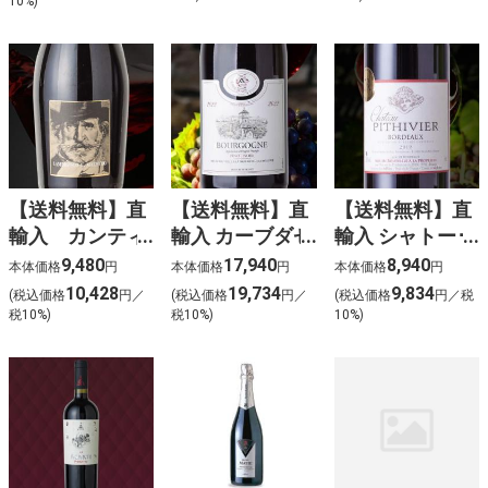
10%)
【送料無料】直
【送料無料】直
【送料無料】直
輸入 カンティ
輸入 カーブダゼ
輸入 シャトー･
ーナ・チェチラ
ブルゴーニュ ピ
ピティヴィエ･
9,480
17,940
8,940
本体価格
円
本体価格
円
本体価格
円
ンブルスコ 6
ノノワール (赤)
ボルドー (赤)
10,428
19,734
9,834
(税込価格
円／
(税込価格
円／
(税込価格
円／税
本入
（6本入）
（6本入）
税10%)
税10%)
10%)