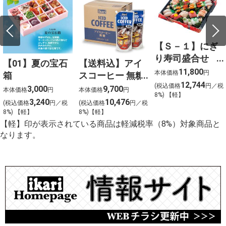
【Ｓ－１】にぎ
り寿司盛合せ
【01】夏の宝石
【送料込】アイ
（上）〈４人
11,800
本体価格
円
箱
スコーヒー 無糖
前〉
12,744
(税込価格
円／税
〈ケース販売〉
3,000
9,700
本体価格
円
本体価格
円
8%) 【軽】
3,240
10,476
(税込価格
円／税
(税込価格
円／税
8%) 【軽】
8%)【軽】
【軽】印が表示されている商品は軽減税率（8%）対象商品と
なります。