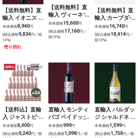
【送料無料】直
【送料無料】直
【送料無料】直
輸入 ヴィーネマ
輸入 イオニス
輸入 カーブダゼ
ッテ プロセッコ
15,600
本体価格
円
プリミティーヴ
ブルゴーニュシ
8,940
16,740
本体価格
円
本体価格
円
DOCG ブリュッ
17,160
ォ (赤)（6本
ャルドネ（6本
(税込価格
円／
9,834
18,414
(税込価格
円／税
(税込価格
円／
ト (泡白)（6本
税10%)
入）
入）
10%)
税10%)
入）
売り切れ
【送料込】直輸
直輸入 モンティ
直輸入 バルダッ
入 ジャストビー
バゴ ペイドック
ジ シャルドネ
ロゼ(泡ロゼ)
オーク カベル
(白)
8,400
999
1,599
本体価格
円
本体価格
円
本体価格
円
〈ケース販売〉
ネ･シラー (赤)
9,240
1,098
1,758
(税込価格
円／税
(税込価格
円／税
(税込価格
円／税