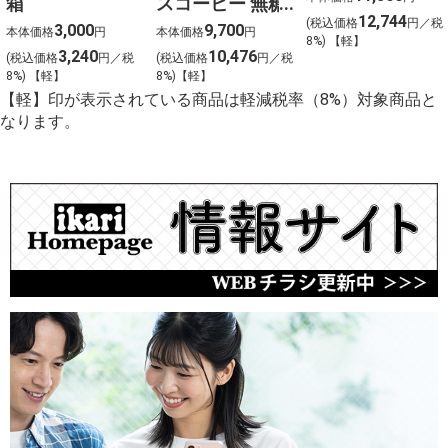
箱
スコーヒー 無糖
前〉
12,744
(税込価格
円／税
〈ケース販売〉
3,000
9,700
本体価格
円
本体価格
円
8%) 【軽】
3,240
10,476
(税込価格
円／税
(税込価格
円／税
8%) 【軽】
8%)【軽】
【軽】印が表示されている商品は軽減税率（8%）対象商品と
なります。