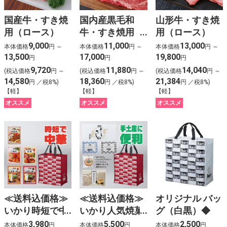
国産牛・すき焼
国内産黒毛和
山形牛・すき焼
用（ロース）
牛・すき焼用
用（ロース）
（ロース）
9,000
11,000
13,000
本体価格
円 ～
本体価格
円 ～
本体価格
円 ～
13,500
17,000
19,800
円
円
円
9,720
11,880
14,040
(税込価格
円 ～
(税込価格
円 ～
(税込価格
円 ～
14,580
18,360
21,384
円 ／税8%)
円 ／税8%)
円 ／税8%)
【軽】
【軽】
【軽】
オススメ
オススメ
オススメ
≪送料込価格≫
≪送料込価格≫
オリジナル バッ
いかり時短で中
いかり人気焼菓
グ（白黒）◆
華のシェフ気分
子詰合せ（オリ
3,980
5,500
2,500
本体価格
円
本体価格
円
本体価格
円