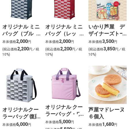
オリジナル ミニ
オリジナル ミニ
いかり芦屋 デ
バッグ（ブル
バッグ（レッ
ザイナーズトー
ー）◆
ド）◆
トバッグ ◆
2,000
2,000
3,500
本体価格
円
本体価格
円
本体価格
円
2,200
2,200
3,850
(税込価格
円／税
(税込価格
円／税
(税込価格
円／税
10%)
10%)
10%)
オリジナル クー
オリジナルクー
芦屋マドレーヌ
ラーバッグ・ワ
ラーバッグ 復刻
６個入
イド（ピンク）
5,000
本体価格
円
版（白黒）◆
6,000
1,680
本体価格
円
本体価格
円
◆