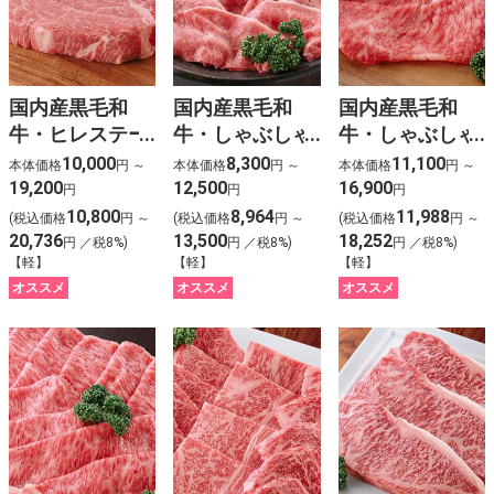
国内産黒毛和
国内産黒毛和
国内産黒毛和
牛・ヒレステー
牛・しゃぶしゃ
牛・しゃぶしゃ
キ用
ぶ用（カタ）
ぶ用（ロース）
10,000
8,300
11,100
本体価格
円 ～
本体価格
円 ～
本体価格
円 ～
19,200
12,500
16,900
円
円
円
10,800
8,964
11,988
(税込価格
円 ～
(税込価格
円 ～
(税込価格
円 ～
20,736
13,500
18,252
円 ／税8%)
円 ／税8%)
円 ／税8%)
【軽】
【軽】
【軽】
オススメ
オススメ
オススメ