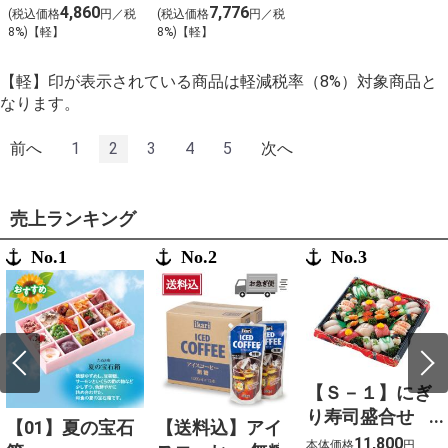
4,860
7,776
(税込価格
円／税
(税込価格
円／税
8%)【軽】
8%)【軽】
【軽】印が表示されている商品は軽減税率（8%）対象商品と
なります。
前へ
1
2
3
4
5
次へ
売上ランキング
No.1
No.2
No.3
【Ｓ－１】にぎ
り寿司盛合せ
【01】夏の宝石
【送料込】アイ
（上）〈４人
11,800
本体価格
円