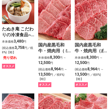
たぬき庵 こだわ
りの冷凍食品~
おすすめ~人気
3,480
本体価格
円
国内産黒毛和
国内産黒毛和
の5食セット
3,758
(税込価格
円／税
牛・焼肉用（ミ
牛・焼肉用（赤
8%)【軽】
スジ入）
身）
8,300
8,300
売り切れ
本体価格
円 ～
本体価格
円 ～
12,500
12,500
円
円
オススメ
8,964
8,964
(税込価格
円 ～
(税込価格
円 ～
13,500
13,500
円 ／税8%)
円 ／税8%)
【軽】
【軽】
オススメ
オススメ