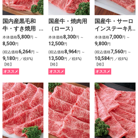
国内産黒毛和
国産牛・焼肉用
国産牛・サーロ
牛・すき焼用
（ロース）
インステーキ用
（カタ）
（ロース）
5,800
8,300
7,000
本体価格
円 ～
本体価格
円 ～
本体価格
円 ～
8,500
12,500
9,800
円
円
円
6,264
8,964
7,560
(税込価格
円 ～
(税込価格
円 ～
(税込価格
円 ～
9,180
13,500
10,584
円 ／税8%)
円 ／税8%)
円 ／税8%)
【軽】
【軽】
【軽】
オススメ
オススメ
オススメ