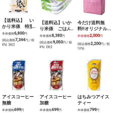
【送料込】 い
【送料込】いか
今だけ送料無
かり米俵 特別
り米俵 ごはん
料‼オリジナル
栽培米 庄内コ
6,800
本体価格
円
パック 庄内産
スクエアバッグ
8,380
2,000
本体価格
円
本体価格
円
シヒカリ 5kg
7,344
コシヒカリ ３
（ピンク）◆
(税込価格
円／税
9,050
(税込価格
円／税
2,200
(税込価格
円／税
8%)【軽】
Ｐ×12
8%)【軽】
10%)
アイスコーヒー
アイスコーヒー
はちみつアイス
無糖
加糖
ティー
699
699
799
本体価格
円
本体価格
円
本体価格
円