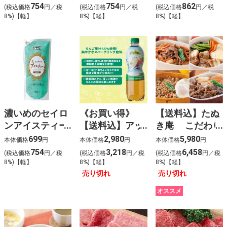
754
754
862
(税込価格
円／税
(税込価格
円／税
(税込価格
円／税
8%)【軽】
8%)【軽】
8%)【軽】
濃いめのセイロ
《お買い得》
【送料込】たぬ
ンアイスティー
【送料込】アッ
き庵 こだわり
（無糖）
プルスパークリ
冷凍弁当８食セ
699
2,980
5,980
本体価格
円
本体価格
円
本体価格
円
ング１２本〈ケ
ット
754
3,218
6,458
(税込価格
円／税
(税込価格
円／税
(税込価格
円／税
ース販売〉
8%)【軽】
8%)【軽】
8%)【軽】
売り切れ
売り切れ
オススメ