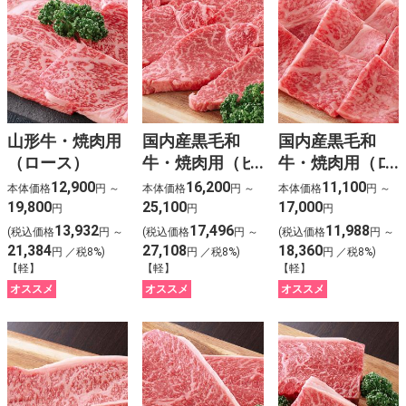
山形牛・焼肉用
国内産黒毛和
国内産黒毛和
（ロース）
牛・焼肉用（ヒ
牛・焼肉用（ロ
レ）
ース）
12,900
16,200
11,100
本体価格
円 ～
本体価格
円 ～
本体価格
円 ～
19,800
25,100
17,000
円
円
円
13,932
17,496
11,988
(税込価格
円 ～
(税込価格
円 ～
(税込価格
円 ～
21,384
27,108
18,360
円 ／税8%)
円 ／税8%)
円 ／税8%)
【軽】
【軽】
【軽】
オススメ
オススメ
オススメ