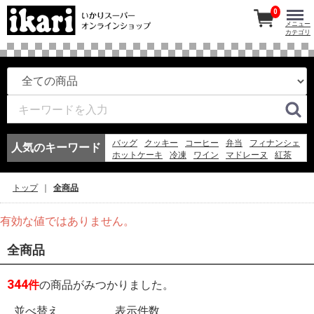
0
メニュー
カテゴリ
バッグ
クッキー
コーヒー
弁当
フィナンシェ
人気のキーワード
ホットケーキ
冷凍
ワイン
マドレーヌ
紅茶
このみちゃん
アイスコーヒー
お弁当
冷凍スパ
エコバッグ
アイス
ギフト
そうめん
弁当
トップ
全商品
ゼリー
有効な値ではありません。
全商品
344
件
の商品がみつかりました。
並べ替え
表示件数