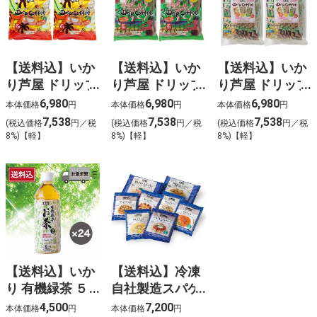
【送料込】いか
【送料込】いか
【送料込】いか
り芦屋 ドリップ
り芦屋 ドリップ
り芦屋 ドリップ
コーヒーマイル
コーヒーモカブ
コーヒー アソー
6,980
6,980
6,980
本体価格
円
本体価格
円
本体価格
円
ドブレンド（30
レンド（30袋
ト（28袋入）×
7,538
7,538
7,538
(税込価格
円／税
(税込価格
円／税
(税込価格
円／税
袋入）×２
入）×２
２
8%)【軽】
8%)【軽】
8%)【軽】
【送料込】いか
【送料込】冷凍
り 有機緑茶 ５
自社製造スパゲ
００ｍｌ×２４
ティ８食セット
4,500
7,200
本体価格
円
本体価格
円