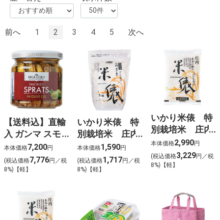
前へ
1
2
3
4
5
次へ
いかり米俵 特
【送料込】直輸
いかり米俵 特
別栽培米 庄内
入 ガンマ スモ
別栽培米 庄内
コシヒカリ 2kg
2,990
本体価格
円
ーク小いわしの
コシヒカリ 1kg
7,200
1,590
本体価格
円
本体価格
円
3,229
オリーブオイル
(税込価格
円／税
7,776
1,717
(税込価格
円／税
(税込価格
円／税
8%)【軽】
漬 12個入
8%)【軽】
8%)【軽】