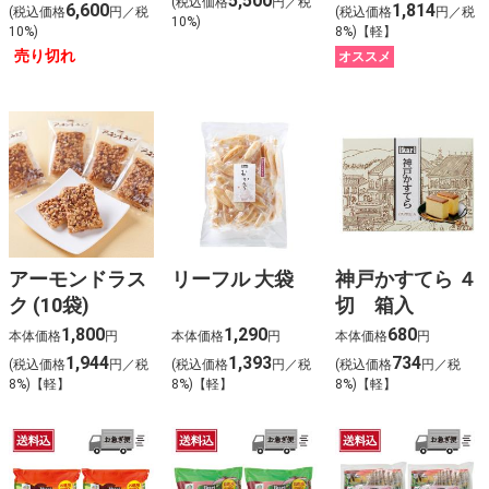
5,500
(税込価格
円／税
6,600
1,814
(税込価格
円／税
(税込価格
円／税
10%)
10%)
8%)【軽】
売り切れ
オススメ
アーモンドラス
リーフル 大袋
神戸かすてら ４
ク (10袋)
切 箱入
1,800
1,290
680
本体価格
円
本体価格
円
本体価格
円
1,944
1,393
734
(税込価格
円／税
(税込価格
円／税
(税込価格
円／税
8%)【軽】
8%)【軽】
8%)【軽】