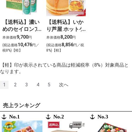
【送料込】濃い
【送料込】いか
めのセイロンア
り芦屋 ホットケ
イスティー（無
ーキミックス
9,700
8,200
本体価格
円
本体価格
円
糖）〈ケース販
〈ケース販売〉
10,476
8,856
(税込価格
円／
(税込価格
円／税
売〉
税8%)【軽】
8%)【軽】
【軽】印が表示されている商品は軽減税率（8%）対象商品と
なります。
1
2
3
4
5
次へ
売上ランキング
No.1
No.2
No.3