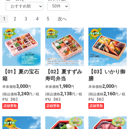
1
2
3
4
5
次へ
【01】夏の宝石
【02】夏すずみ
【03】いかり御
箱
寿司弁当
膳
3,000
1,980
2,000
本体価格
円
本体価格
円
本体価格
円
3,240
2,138
2,160
(税込価格
円／税
(税込価格
円／税
(税込価格
円／税
8%) 【軽】
8%) 【軽】
8%) 【軽】
店頭受取
店頭受取
店頭受取