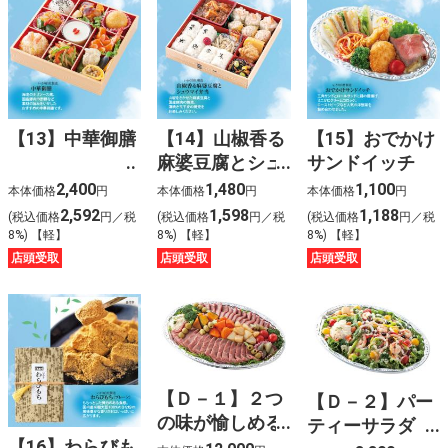
【13】中華御膳
【14】山椒香る
【15】おでかけ
麻婆豆腐とシュ
サンドイッチ
ウマイ弁当
2,400
1,480
1,100
本体価格
円
本体価格
円
本体価格
円
2,592
1,598
1,188
(税込価格
円／税
(税込価格
円／税
(税込価格
円／税
8%) 【軽】
8%) 【軽】
8%) 【軽】
店頭受取
店頭受取
店頭受取
【Ｄ－１】２つ
【Ｄ－２】パー
の味が愉しめる
ティーサラダ
【16】わらびも
ローストビーフ