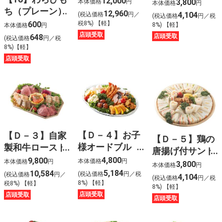
（フレンチドレ
12,000
3,800
本体価格
円
本体価格
円
ち（プレーン）
盛合せ〈５人
ッシング付）
12,960
4,104
(税込価格
円／
(税込価格
円／税
前〉
〈５人前〉
600
税8%) 【軽】
8%) 【軽】
本体価格
円
店頭受取
店頭受取
648
(税込価格
円／税
8%)【軽】
店頭受取
【Ｄ－４】お子
【Ｄ－３】自家
【Ｄ－５】鶏の
様オードブル
製和牛ロースト
唐揚げ付サンド
〈３人前〉
ビーフと３種の
4,800
9,800
イッチ盛合せ
本体価格
円
本体価格
円
3,800
本体価格
円
テリーヌオード
5,184
10,584
〈５人前〉
(税込価格
円／税
(税込価格
円／
4,104
(税込価格
円／税
ブル〈３人前〉
8%) 【軽】
税8%) 【軽】
8%) 【軽】
店頭受取
店頭受取
店頭受取