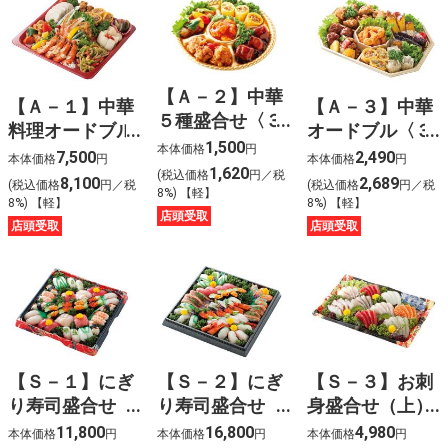
【Ａ－２】中華
【Ａ－１】中華
【Ａ－３】中華
５種盛合せ〈３
料理オードブル
オードブル〈３
人前〉
1,500
本体価格
円
（蘭）〈４人
人前〉
7,500
2,490
本体価格
円
本体価格
円
1,620
(税込価格
円／税
前〉
8,100
2,689
(税込価格
円／税
(税込価格
円／税
8%) 【軽】
8%) 【軽】
8%) 【軽】
店頭受取
店頭受取
店頭受取
【Ｓ－１】にぎ
【Ｓ－２】にぎ
【Ｓ－３】お刺
り寿司盛合せ
り寿司盛合せ
身盛合せ（上）
（上）〈４人
（特上）〈４人
〈４人前〉
11,800
16,800
4,980
本体価格
円
本体価格
円
本体価格
円