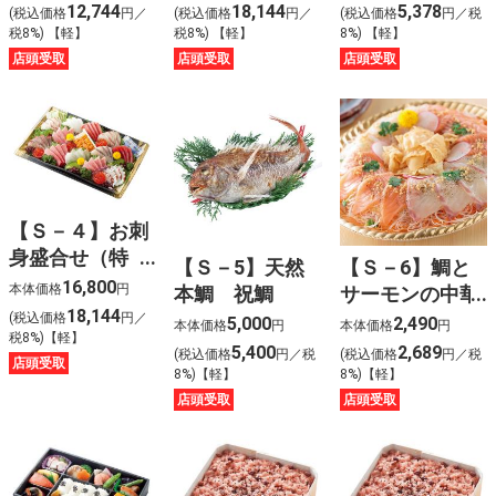
前〉
前〉
12,744
18,144
5,378
(税込価格
円／
(税込価格
円／
(税込価格
円／税
税8%) 【軽】
税8%) 【軽】
8%) 【軽】
店頭受取
店頭受取
店頭受取
【Ｓ－４】お刺
身盛合せ（特
【Ｓ－5】天然
【Ｓ－6】鯛と
上）〈４人前〉
16,800
本体価格
円
本鯛 祝鯛
サーモンの中華
18,144
風刺身〈４人
(税込価格
円／
5,000
2,490
本体価格
円
本体価格
円
税8%)【軽】
前〉
5,400
2,689
(税込価格
円／税
(税込価格
円／税
店頭受取
8%)【軽】
8%)【軽】
店頭受取
店頭受取