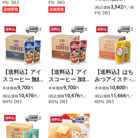
8%) 【軽】
8%) 【軽】
セット
3,542
(税込価格
円／税
店頭受取
店頭受取
8%)【軽】
【送料込】アイ
【送料込】アイ
【送料込】はち
スコーヒー 無糖
スコーヒー 加糖
みつアイスティ
〈ケース販売〉
〈ケース販売〉
ー〈ケース販
9,700
9,700
10,800
本体価格
円
本体価格
円
本体価格
円
売〉
10,476
10,476
11,664
(税込価格
円／
(税込価格
円／
(税込価格
円／
税8%)【軽】
税8%)【軽】
税8%)【軽】