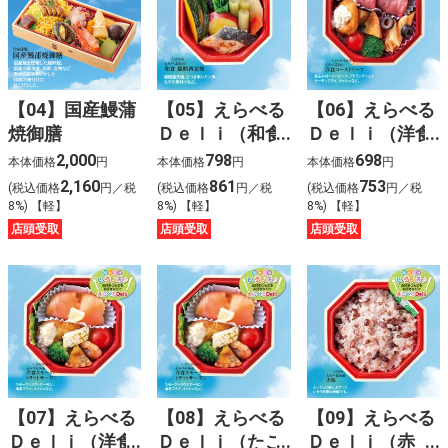
【04】国産鰻蒲
【05】えらべる
【06】えらべる
焼御膳
Ｄｅｌｉ（和食
Ｄｅｌｉ（洋食
銀鱈西京焼）
ローストビー
2,000
798
698
本体価格
円
本体価格
円
本体価格
円
フ）
2,160
861
753
(税込価格
円／税
(税込価格
円／税
(税込価格
円／税
8%) 【軽】
8%) 【軽】
8%) 【軽】
店頭受取
店頭受取
店頭受取
【07】えらべる
【08】えらべる
【09】えらべる
Ｄｅｌｉ（洋食
Ｄｅｌｉ（たこ
Ｄｅｌｉ（赤