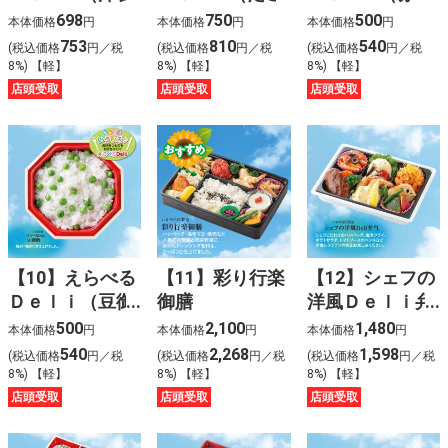
スモークトラウ
飯御飯）
飯）
698
750
500
本体価格
円
本体価格
円
本体価格
円
トサーモン）
753
810
540
(税込価格
円／税
(税込価格
円／税
(税込価格
円／税
8%) 【軽】
8%) 【軽】
8%) 【軽】
店頭受取
店頭受取
店頭受取
【10】えらべる
【11】彩り行楽
【12】シェフの
Ｄｅｌｉ（豆御
御膳
洋風Ｄｅｌｉ弁
飯）
当
500
2,100
1,480
本体価格
円
本体価格
円
本体価格
円
540
2,268
1,598
(税込価格
円／税
(税込価格
円／税
(税込価格
円／税
8%) 【軽】
8%) 【軽】
8%) 【軽】
店頭受取
店頭受取
店頭受取