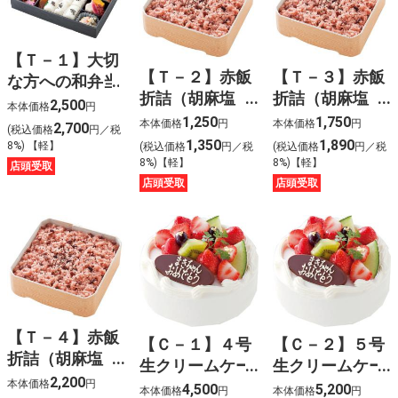
【Ｔ－１】大切
【Ｔ－２】赤飯
【Ｔ－３】赤飯
な方への和弁当
折詰（胡麻塩
折詰（胡麻塩
2,500
本体価格
円
入）〈５００
入）〈７５０
1,250
1,750
本体価格
円
本体価格
円
2,700
(税込価格
円／税
g〉
g〉
1,350
1,890
8%) 【軽】
(税込価格
円／税
(税込価格
円／税
8%)【軽】
8%)【軽】
店頭受取
店頭受取
店頭受取
【Ｔ－４】赤飯
【Ｃ－１】４号
【Ｃ－２】５号
折詰（胡麻塩
生クリームケー
生クリームケー
入）〈１kg〉
2,200
本体価格
円
キ
キ
4,500
5,200
本体価格
円
本体価格
円