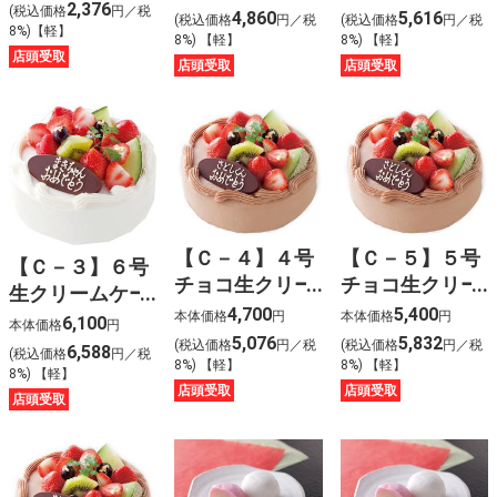
2,376
(税込価格
円／税
4,860
5,616
(税込価格
円／税
(税込価格
円／税
8%)【軽】
8%) 【軽】
8%) 【軽】
店頭受取
店頭受取
店頭受取
【Ｃ－４】４号
【Ｃ－５】５号
【Ｃ－３】６号
チョコ生クリー
チョコ生クリー
生クリームケー
ムケーキ
ムケーキ
4,700
5,400
キ
本体価格
円
本体価格
円
6,100
本体価格
円
5,076
5,832
(税込価格
円／税
(税込価格
円／税
6,588
(税込価格
円／税
8%) 【軽】
8%) 【軽】
8%) 【軽】
店頭受取
店頭受取
店頭受取