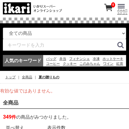
0
メニュー
カテゴリ
バッグ
弁当
フィナンシェ
冷凍
ホットケーキ
人気のキーワード
コーヒー
クッキー
このみちゃん
ワイン
紅茶
マドレーヌ
アイスコーヒー
冷凍スパ
お弁当
エコバッグ
アイス
ギフト
フルーツ
ゼリー
トップ
全商品
夏の贈りもの
日本酒
有効な値ではありません。
全商品
349
件
の商品がみつかりました。
並べ替え
表示件数