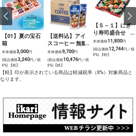
【Ｓ－１】にぎ
り寿司盛合せ
【01】夏の宝石
【送料込】アイ
（上）〈４人
11,800
本体価格
円
箱
スコーヒー 無糖
前〉
12,744
(税込価格
円／税
〈ケース販売〉
3,000
9,700
本体価格
円
本体価格
円
8%) 【軽】
3,240
10,476
(税込価格
円／税
(税込価格
円／税
8%) 【軽】
8%)【軽】
【軽】印が表示されている商品は軽減税率（8%）対象商品と
なります。