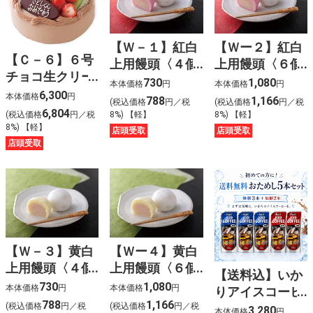
【Ｗ－１】紅白
【Ｗー２】紅白
【Ｃ－６】６号
上用饅頭〈４個
上用饅頭〈６個
チョコ生クリー
入〉
入〉
730
1,080
本体価格
円
本体価格
円
ムケーキ
6,300
本体価格
円
788
1,166
(税込価格
円／税
(税込価格
円／税
6,804
8%) 【軽】
8%) 【軽】
(税込価格
円／税
8%) 【軽】
店頭受取
店頭受取
店頭受取
【Ｗ－３】黄白
【Ｗー４】黄白
上用饅頭〈４個
上用饅頭〈６個
【送料込】いか
入〉
入〉
730
1,080
本体価格
円
本体価格
円
りアイスコーヒ
788
1,166
ー おためし5本
(税込価格
円／税
(税込価格
円／税
3,280
本体価格
円