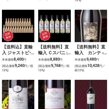
10%)
(赤) 6本入
【送料込】直輸
【送料無料】直
【送料無料】直
入 ジャストビー
輸入 Ｃスパニョ
輸入 カンティ
ゴールド(泡白)
レッティ キアッ
ーナ・チェチラ
8,400
8,880
9,480
本体価格
円
本体価格
円
本体価格
円
〈ケース販売
キエリッチョ
ンブルスコ 6
9,240
9,768
10,428
(税込価格
円／税
(税込価格
円／税
(税込価格
円／
24本入〉
(白) 6本入
本入
10%)
10%)
税10%)