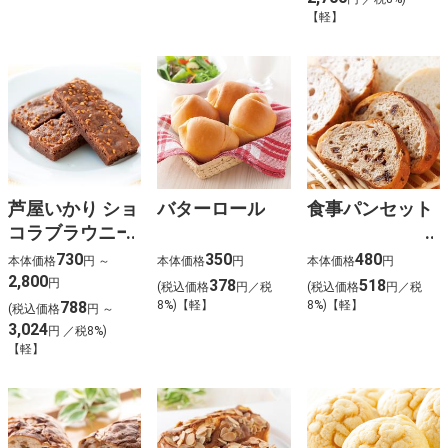
【軽】
芦屋いかり ショ
バターロール
食事パンセット
コラブラウニー
730
350
480
本体価格
円 ～
本体価格
円
本体価格
円
2,800
円
378
518
(税込価格
円／税
(税込価格
円／税
788
8%)【軽】
8%)【軽】
(税込価格
円 ～
3,024
円 ／税8%)
【軽】