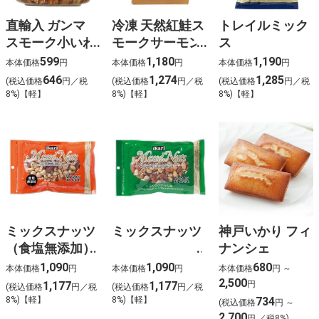
直輸入 ガンマ
冷凍 天然紅鮭ス
トレイルミック
スモーク小いわ
モークサーモン
ス
しのオリーブオ
お徳用 (110g)
599
1,180
1,190
本体価格
円
本体価格
円
本体価格
円
イル漬
646
1,274
1,285
(税込価格
円／税
(税込価格
円／税
(税込価格
円／税
8%)【軽】
8%)【軽】
8%)【軽】
ミックスナッツ
ミックスナッツ
神戸いかり フィ
（食塩無添加）
ナンシェ
1,090
1,090
680
本体価格
円
本体価格
円
本体価格
円 ～
2,500
1,177
1,177
円
(税込価格
円／税
(税込価格
円／税
8%)【軽】
8%)【軽】
734
(税込価格
円 ～
2,700
円 ／税8%)