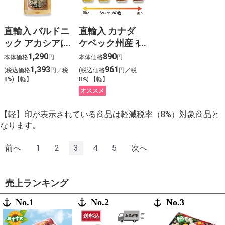
直輸入 バルドニ
直輸入 カナダ
ック アカシアは
ケベック州産 有
ちみつ
機メープルシロ
1,290
890
本体価格
円
本体価格
円
ップ
1,393
961
(税込価格
円／税
(税込価格
円／税
8%)【軽】
8%) 【軽】
オススメ
【軽】印が表示されている商品は軽減税率（8%）対象商品と
なります。
前へ
1
2
3
4
5
次へ
売上ランキング
No.1
No.2
No.3