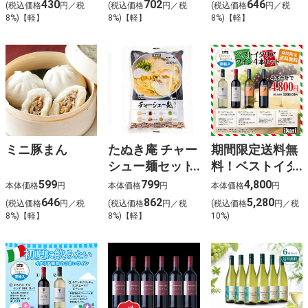
430
702
646
(税込価格
円／税
(税込価格
円／税
(税込価格
円／税
8%)【軽】
8%)【軽】
8%)【軽】
ミニ豚まん
たぬき庵 チャー
期間限定送料無
シュー麺セット
料！ベストイタ
1人前
リアワイン4本
599
799
4,800
本体価格
円
本体価格
円
本体価格
円
セット
646
862
5,280
(税込価格
円／税
(税込価格
円／税
(税込価格
円／税
8%)【軽】
8%)【軽】
10%)