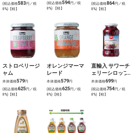
594
583
864
(税込価格
円／税
(税込価格
円／税
(税込価格
円／税
8%) 【軽】
8%)【軽】
8%)【軽】
ストロベリージ
オレンジマーマ
直輸入 サワーチ
ャム
レード
ェリーシロップ
漬け
579
579
699
本体価格
円
本体価格
円
本体価格
円
625
625
754
(税込価格
円／税
(税込価格
円／税
(税込価格
円／税
8%)【軽】
8%)【軽】
8%)【軽】