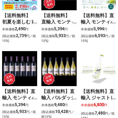
【送料無料】
【送料無料】
【送料無料】直
初夏を楽しむ 南
直輸入 モンティ
輸入 モンティバ
イタリアワイン
バゴ ペイドッ
ゴ ソーヴィニヨ
2,490
5,394
5,994
本体価格
円
本体価格
円
本体価格
円
2本セット
ク カベルネソ
ンブラン・コロ
2,739
5,933
6,593
(税込価格
円／税
(税込価格
円／税
(税込価格
円／税
ーヴィニヨン
ンバール (白)
10%)
10%)
10%)
6本入
6本入
【送料無料】直
【送料無料】直
【送料無料】直
輸入 モンティバ
輸入 バルダッジ
輸入 ジャストビ
ゴ ペイドック
シャルドネ
ー ヒューゴ
5,394
9,480
6,800
本体価格
円
本体価格
円
本体価格
円
オーク カベル
(白) 6本入
〈ケース販売
5,933
10,428
(税込価格
円／税
(税込価格
円／
7,480
(税込価格
円／税
ネ･シラー
24本入〉
10%)
税10%)