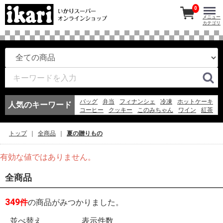
0
メニュー
カテゴリ
バッグ
弁当
フィナンシェ
冷凍
ホットケーキ
人気のキーワード
コーヒー
クッキー
このみちゃん
ワイン
紅茶
マドレーヌ
アイスコーヒー
冷凍スパ
お弁当
エコバッグ
アイス
ギフト
フルーツ
ゼリー
トップ
全商品
夏の贈りもの
日本酒
有効な値ではありません。
全商品
349
件
の商品がみつかりました。
並べ替え
表示件数