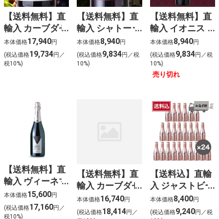
【送料無料】直
【送料無料】直
【送料無料】直
輸入 カーブダゼ
輸入 シャトー･
輸入 イオニス
ブルゴーニュ ピ
ピティヴィエ･
プリミティーヴ
17,940
8,940
8,940
本体価格
円
本体価格
円
本体価格
円
ノノワール (赤)
ボルドー (赤)
ォ (赤)（6本
19,734
9,834
9,834
(税込価格
円／
(税込価格
円／税
(税込価格
円／税
（6本入）
（6本入）
入）
税10%)
10%)
10%)
売り切れ
【送料無料】直
【送料無料】直
【送料込】直輸
輸入 ヴィーネマ
輸入 カーブダゼ
入 ジャストビー
ッテ プロセッコ
15,600
本体価格
円
ブルゴーニュシ
ロゼ(泡ロゼ)
16,740
8,400
本体価格
円
本体価格
円
DOCG ブリュッ
17,160
ャルドネ（6本
〈ケース販売〉
(税込価格
円／
18,414
9,240
(税込価格
円／
(税込価格
円／税
ト (泡白)（6本
税10%)