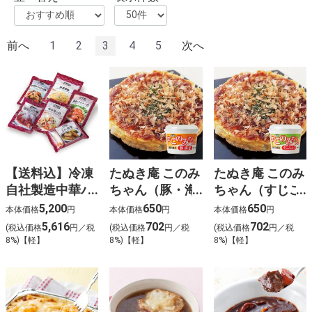
前へ
1
2
3
4
5
次へ
【送料込】冷凍
たぬき庵 このみ
たぬき庵 このみ
自社製造中華バ
ちゃん（豚・海
ちゃん（すじこ
ラエティセット
老）1人前
んにゃく）1人
5,200
650
650
本体価格
円
本体価格
円
本体価格
円
前
5,616
702
702
(税込価格
円／税
(税込価格
円／税
(税込価格
円／税
8%)【軽】
8%)【軽】
8%)【軽】