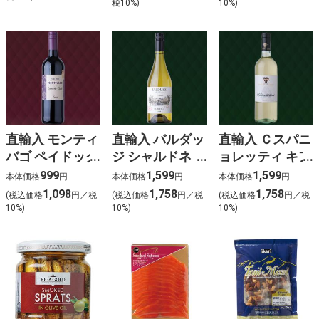
入）
税10%)
10%)
入）
直輸入 モンティ
直輸入 バルダッ
直輸入 Ｃスパニ
バゴ ペイドック
ジ シャルドネ
ョレッティ キア
オーク カベル
(白)
ッキエリッチョ
999
1,599
1,599
本体価格
円
本体価格
円
本体価格
円
ネ･シラー (赤)
(白)
1,098
1,758
1,758
(税込価格
円／税
(税込価格
円／税
(税込価格
円／税
10%)
10%)
10%)