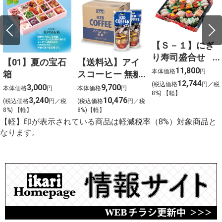
【Ｓ－１】にぎ
り寿司盛合せ
【01】夏の宝石
【送料込】アイ
（上）〈４人
11,800
本体価格
円
箱
スコーヒー 無糖
前〉
12,744
(税込価格
円／税
〈ケース販売〉
3,000
9,700
本体価格
円
本体価格
円
8%) 【軽】
3,240
10,476
(税込価格
円／税
(税込価格
円／税
8%) 【軽】
8%)【軽】
【軽】印が表示されている商品は軽減税率（8%）対象商品と
なります。