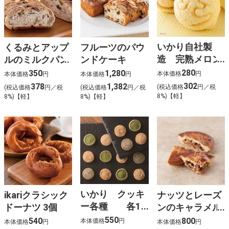
いかり自社製
くるみとアップ
フルーツのパウ
造 完熟メロン
ルのミルクパン
ンドケーキ
パン
280
350
1,280
本体価格
円
本体価格
円
本体価格
円
302
378
1,382
(税込価格
円／税
(税込価格
円／税
(税込価格
円／税
8%)【軽】
8%)【軽】
8%)【軽】
いかり クッキ
ikariクラシック
ナッツとレーズ
ー各種 各15
ドーナツ 3個
ンのキャラメル
枚入
タルト
550
540
800
本体価格
円
本体価格
円
本体価格
円