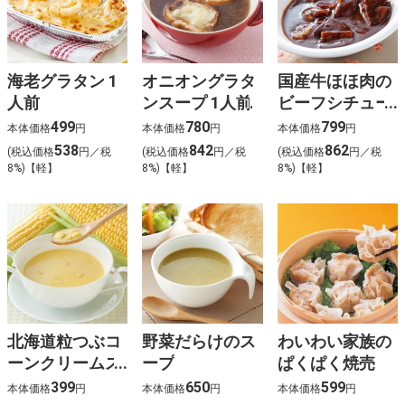
海老グラタン 1
オニオングラタ
国産牛ほほ肉の
人前
ンスープ 1人前
ビーフシチュー
1人前
499
780
799
本体価格
円
本体価格
円
本体価格
円
538
842
862
(税込価格
円／税
(税込価格
円／税
(税込価格
円／税
8%)【軽】
8%)【軽】
8%)【軽】
北海道粒つぶコ
野菜だらけのス
わいわい家族の
ーンクリームス
ープ
ぱくぱく焼売
ープ
399
650
599
本体価格
円
本体価格
円
本体価格
円