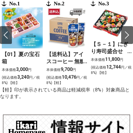
No.1
No.2
No.3
【Ｓ－１】にぎ
り寿司盛合せ
【01】夏の宝石
【送料込】アイ
（上）〈４人
11,800
本体価格
円
箱
スコーヒー 無糖
前〉
12,744
(税込価格
円／税
〈ケース販売〉
3,000
9,700
本体価格
円
本体価格
円
8%) 【軽】
3,240
10,476
(税込価格
円／税
(税込価格
円／税
8%) 【軽】
8%)【軽】
【軽】印が表示されている商品は軽減税率（8%）対象商品と
なります。