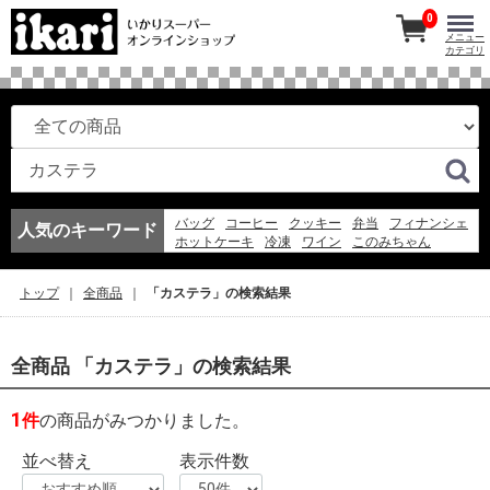
0
メニュー
カテゴリ
バッグ
コーヒー
クッキー
弁当
フィナンシェ
人気のキーワード
ホットケーキ
冷凍
ワイン
このみちゃん
マドレーヌ
紅茶
アイスコーヒー
お弁当
冷凍スパ
エコバッグ
アイス
ギフト
ゼリー
トップ
全商品
「カステラ」の検索結果
そうめん
フルーツ
全商品 「カステラ」の検索結果
1
件
の商品がみつかりました。
並べ替え
表示件数