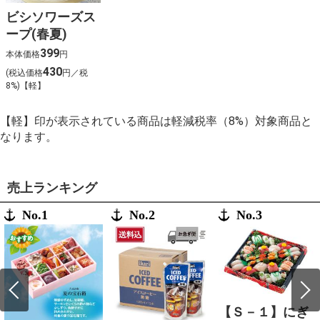
ビシソワーズス
ープ(春夏)
399
本体価格
円
430
(税込価格
円／税
8%)【軽】
【軽】印が表示されている商品は軽減税率（8%）対象商品と
なります。
売上ランキング
No.1
No.2
No.3
【Ｓ－１】にぎ