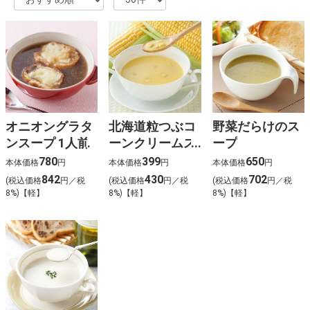
オニオングラタ
北海道粒つぶコ
野菜だらけのス
ンスープ 1人前
ーンクリームス
ープ
ープ
780
399
650
本体価格
円
本体価格
円
本体価格
円
842
430
702
(税込価格
円／税
(税込価格
円／税
(税込価格
円／税
8%)【軽】
8%)【軽】
8%)【軽】