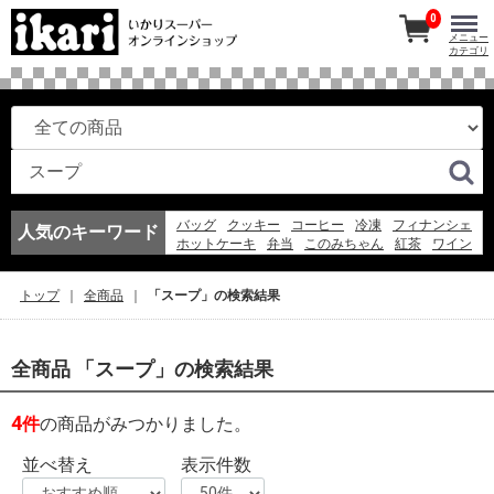
0
メニュー
カテゴリ
バッグ
クッキー
コーヒー
冷凍
フィナンシェ
人気のキーワード
ホットケーキ
弁当
このみちゃん
紅茶
ワイン
マドレーヌ
アイスコーヒー
お弁当
冷凍スパ
エコバッグ
アイス
弁当
ギフト
そうめん
トップ
全商品
「スープ」の検索結果
ゼリー
全商品 「スープ」の検索結果
4
件
の商品がみつかりました。
並べ替え
表示件数