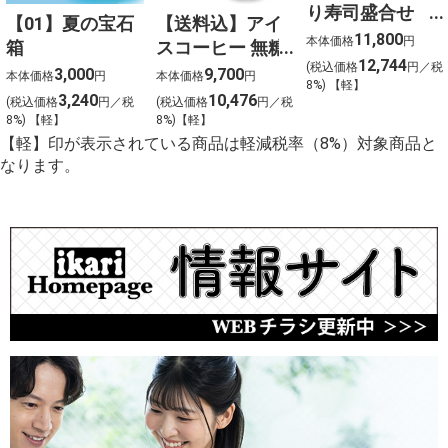
り寿司盛合せ
【01】夏の宝石
【送料込】アイ
（上）〈４人
11,800
本体価格
円
箱
スコーヒー 無糖
前〉
12,744
(税込価格
円／税
〈ケース販売〉
3,000
9,700
本体価格
円
本体価格
円
8%) 【軽】
3,240
10,476
(税込価格
円／税
(税込価格
円／税
8%) 【軽】
8%)【軽】
【軽】印が表示されている商品は軽減税率（8%）対象商品と
なります。