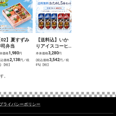
【02】夏すずみ
【送料込】いか
寿司弁当
りアイスコーヒ
ー おためし5本セ
1,980
3,280
体価格
円
本体価格
円
ット
2,138
3,542
税込価格
円／税
(税込価格
円／税
%) 【軽】
8%)【軽】
す。
プライバシーポリシー