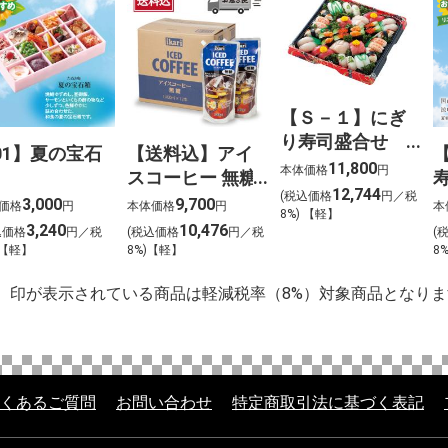
【Ｓ－１】にぎ
り寿司盛合せ
01】夏の宝石
【送料込】アイ
（上）〈４人
11,800
本体価格
円
スコーヒー 無糖
前〉
12,744
(税込価格
円／税
〈ケース販売〉
3,000
9,700
価格
円
本体価格
円
本
8%) 【軽】
3,240
10,476
込価格
円／税
(税込価格
円／税
(
 【軽】
8%)【軽】
8
】印が表示されている商品は軽減税率（8%）対象商品となりま
くあるご質問
お問い合わせ
特定商取引法に基づく表記