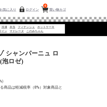
0
お気に入り
ログイン
買い物カゴ
冷凍
弁当
フィナンシェ
ホットケーキ
ワイン
マドレーヌ
このみちゃん
お弁当
冷凍スパ
エコバッグ
アイス
ギフト
ゼリー
ゾ シャンパーニュ ロ
(泡ロゼ)
%)
る商品は軽減税率（8%）対象商品と