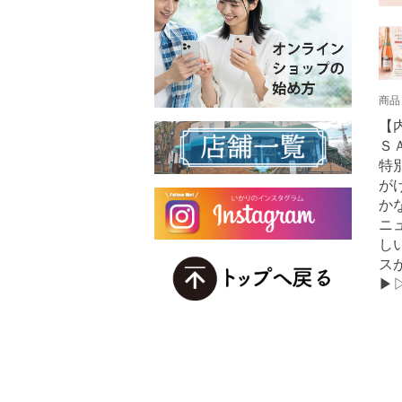
商品
【内
Ｓ
特
が
か
ニ
し
ス
▶