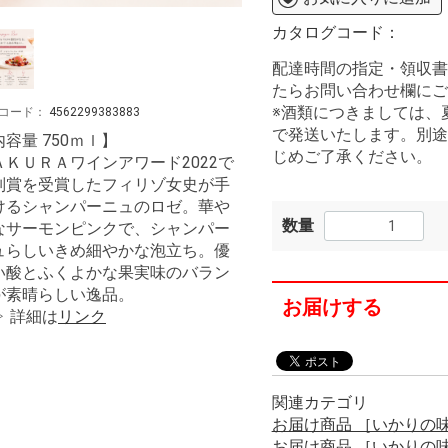
カタログコード：
配達時間の指定・領収書
たらお問い合わせ欄にご
※酒類につきましては、
コード：
4562299383883
で発送いたします。別途
容量 750ｍｌ】
じめご了承ください。
ＡＫＵＲＡワインアワード2022で
別賞を受賞したフィリゾ女史が手
けるシャンパーニュのロゼ。華や
数量
なサーモンピンクで、シャンパー
ュらしいきめ細やかな泡立ち。優
い酸とふくよかな果実味のバラン
が素晴らしい逸品。
お届けする
▷ 詳細は
リンク
関連カテゴリ
お届け商品 ［いかりの
お届け商品 ［いかりの