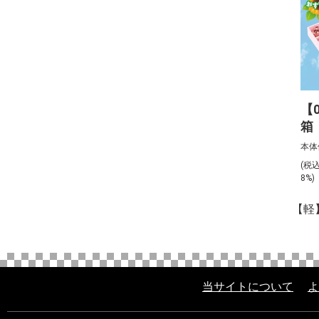
【
箱
本体
(税
8%)
【軽
当サイトについて
よ