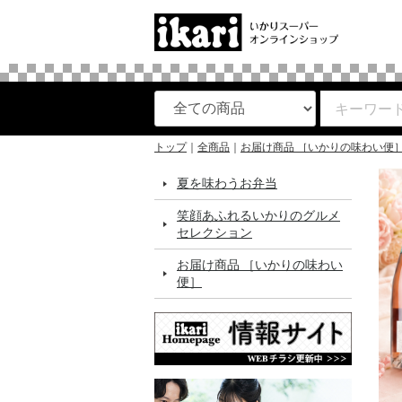
トップ
全商品
お届け商品 ［いかりの味わい便
夏を味わうお弁当
笑顔あふれるいかりのグルメ
セレクション
お届け商品 ［いかりの味わい
便］