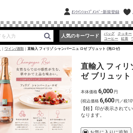
ｵﾝﾗｲﾝｼｮｯﾌﾟﾒﾝﾊﾞｰ新規登録
バッグ
クッキー
人気のキーワード
コーヒー
紅茶
アイスコーヒー
］
ワイン/酒類
直輸入 フィリゾ シャンパーニュ ロゼ ブリュット (泡ロゼ)
そうめん
弁当
直輸入 フィリ
ゼ ブリュット 
6,000
本体価格
円
6,600
(税込価格
円／税10
【軽】印が表示されてい
なります。
お気に入りに追加