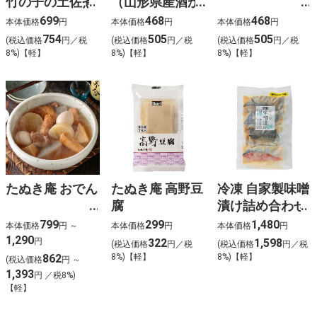
竹の子の土佐煮
（山形県産酒か
す使用）
699
468
468
本体価格
円
本体価格
円
本体価格
円
754
505
505
(税込価格
円／税
(税込価格
円／税
(税込価格
円／税
8%)【軽】
8%)【軽】
8%)【軽】
たぬき庵 おでん
たぬき庵 高野豆
冷凍 自家製味噌
腐
漬け詰め合わせ
799
299
1,480
本体価格
円 ～
本体価格
円
本体価格
円
1,290
円
322
1,598
(税込価格
円／税
(税込価格
円／税
862
8%)【軽】
8%)【軽】
(税込価格
円 ～
1,393
円 ／税8%)
【軽】