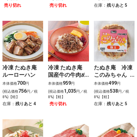
売り切れ
売り切れ
在庫：
残りあと
5
冷凍 たぬき庵
冷凍 たぬき庵
たぬき庵 冷凍
ルーローハン
国産牛の牛肉め
このみちゃん
し１人前
（豚玉）
700
959
499
本体価格
円
本体価格
円
本体価格
円
756
1,035
538
(税込価格
円／税
(税込価格
円／税
(税込価格
円／税
8%)【軽】
8%)【軽】
8%)【軽】
在庫：
残りあと
4
売り切れ
在庫：
残りあと
5