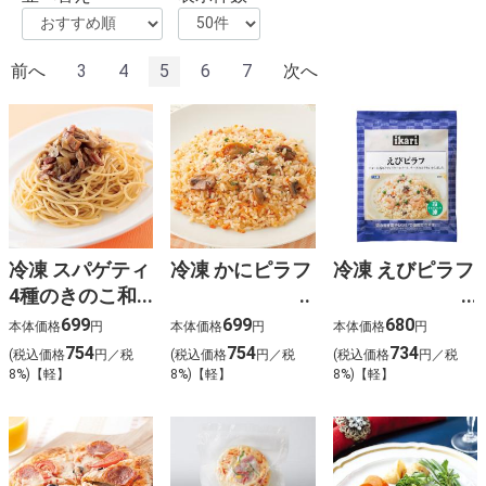
前へ
3
4
5
6
7
次へ
冷凍 スパゲティ
冷凍 かにピラフ
冷凍 えびピラフ
4種のきのこ和
風醤油バター味
699
699
680
本体価格
円
本体価格
円
本体価格
円
1人前
754
754
734
(税込価格
円／税
(税込価格
円／税
(税込価格
円／税
8%)【軽】
8%)【軽】
8%)【軽】