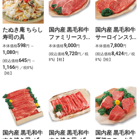
たぬき庵 ちらし
国内産 黒毛和牛
国内産 黒毛和牛
寿司の具
ファミリーステ
サーロインステ
ーキ用（カタ）
ーキ用〈ご自宅
598
9,000
7,800
本体価格
円 ～
本体価格
円
本体価格
円
〈ご自宅用〉
用〉
1,080
円
9,720
8,424
(税込価格
円／税
(税込価格
円／税
645
8%)【軽】
8%)【軽】
(税込価格
円 ～
1,166
円 ／税8%)
【軽】
国内産 黒毛和牛
国内産 黒毛和牛
国内産 黒毛和牛