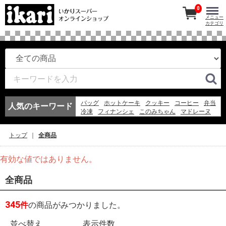
0
メニュー
カテゴリ
バッグ
ホットケーキ
クッキー
コーヒー
弁当
人気のキーワード
冷凍
フィナンシェ
このみちゃん
マドレーヌ
ワイン
紅茶
アイスコーヒー
冷凍スパ
エコバッグ
お弁当
アイス
ギフト
弁当
トップ
全商品
そうめん
ゼリー
有効な値ではありません。
全商品
345
件
の商品がみつかりました。
並べ替え
表示件数