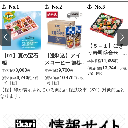
No.1
No.2
No.3
【Ｓ－１】にぎ
り寿司盛合せ
【01】夏の宝石
【送料込】アイ
（上）〈４人
11,800
本体価格
円
箱
スコーヒー 無糖
前〉
12,744
(税込価格
円／税
〈ケース販売〉
3,000
9,700
本体価格
円
本体価格
円
8%) 【軽】
3,240
10,476
(税込価格
円／税
(税込価格
円／税
8%) 【軽】
8%)【軽】
【軽】印が表示されている商品は軽減税率（8%）対象商品と
なります。