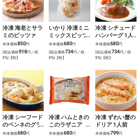
冷凍 海老とサラ
いかり 冷凍ミニ
冷凍 シチュード
ミのピッツァ
ミックスピッツ
ハンバーグ 1人
ァ
前
850
680
680
本体価格
円
本体価格
円
本体価格
円
918
734
734
(税込価格
円／税
(税込価格
円／税
(税込価格
円／税
8%)【軽】
8%)【軽】
8%)【軽】
冷凍 シーフード
冷凍 ハムときの
冷凍 ずわい蟹の
のペンネのグラ
このラザニア
ドリア 1人前
タン 1人前
１人前
680
680
799
本体価格
円
本体価格
円
本体価格
円