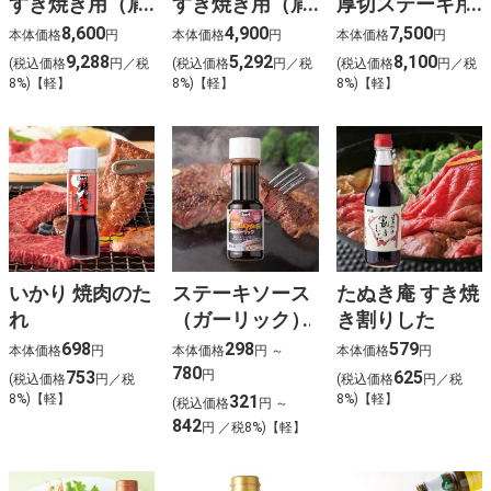
すき焼き用（肩
すき焼き用（肩
厚切ステーキ用
ロース）〈ご自
ロース・バラ）
（モモ）〈ご自
8,600
4,900
7,500
本体価格
円
本体価格
円
本体価格
円
宅用〉
〈ご自宅用〉
宅用〉
9,288
5,292
8,100
(税込価格
円／税
(税込価格
円／税
(税込価格
円／税
8%)【軽】
8%)【軽】
8%)【軽】
いかり 焼肉のた
ステーキソース
たぬき庵 すき焼
れ
（ガーリック）
き割りした
698
298
579
本体価格
円
本体価格
円 ～
本体価格
円
780
753
円
625
(税込価格
円／税
(税込価格
円／税
8%)【軽】
321
8%)【軽】
(税込価格
円 ～
842
円 ／税8%)【軽】