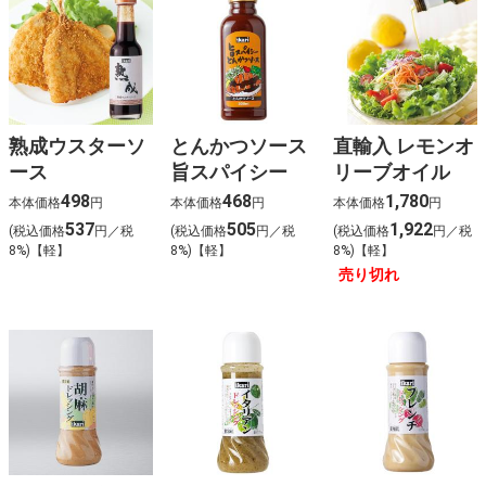
熟成ウスターソ
とんかつソース
直輸入 レモンオ
ース
旨スパイシー
リーブオイル
498
468
1,780
本体価格
円
本体価格
円
本体価格
円
537
505
1,922
(税込価格
円／税
(税込価格
円／税
(税込価格
円／税
8%)【軽】
8%)【軽】
8%)【軽】
売り切れ