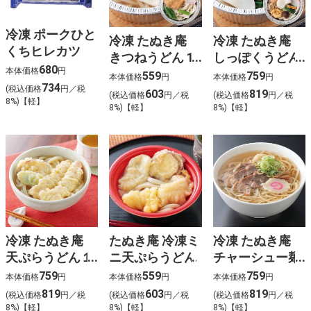
冷凍 ポークひと
冷凍 たぬき庵
冷凍 たぬき庵
くちヒレカツ
きつねうどん 1
しっぽくうどん
680
本体価格
円
人前
1人前
559
759
本体価格
円
本体価格
円
734
(税込価格
円／税
603
819
(税込価格
円／税
(税込価格
円／税
8%)【軽】
8%)【軽】
8%)【軽】
冷凍 たぬき庵
たぬき庵 冷凍ミ
冷凍 たぬき庵
天ぷらうどん１
ニ天ぷらうどん
チャーシュー麺
人前
1人前
759
559
759
本体価格
円
本体価格
円
本体価格
円
819
603
819
(税込価格
円／税
(税込価格
円／税
(税込価格
円／税
8%)【軽】
8%)【軽】
8%)【軽】