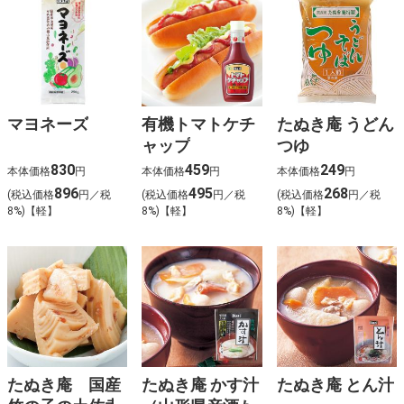
マヨネーズ
有機トマトケチ
たぬき庵 うどん
ャップ
つゆ
830
459
249
本体価格
円
本体価格
円
本体価格
円
896
495
268
(税込価格
円／税
(税込価格
円／税
(税込価格
円／税
8%)【軽】
8%)【軽】
8%)【軽】
たぬき庵 国産
たぬき庵 かす汁
たぬき庵 とん汁