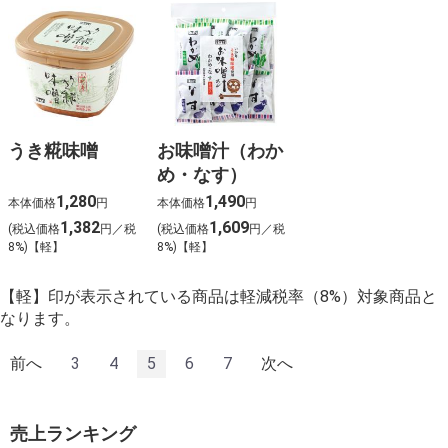
うき糀味噌
お味噌汁（わか
め・なす）
1,280
1,490
本体価格
円
本体価格
円
1,382
1,609
(税込価格
円／税
(税込価格
円／税
8%)【軽】
8%)【軽】
【軽】印が表示されている商品は軽減税率（8%）対象商品と
なります。
前へ
3
4
5
6
7
次へ
売上ランキング