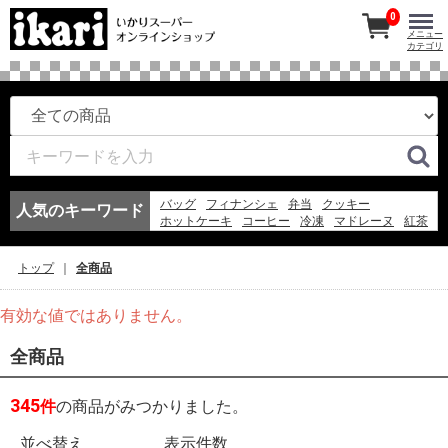
0
メニュー
カテゴリ
バッグ
フィナンシェ
弁当
クッキー
人気のキーワード
ホットケーキ
コーヒー
冷凍
マドレーヌ
紅茶
このみちゃん
ワイン
アイスコーヒー
冷凍スパ
お弁当
エコバッグ
アイス
弁当
スープ
トップ
全商品
フルーツ
ゼリー
有効な値ではありません。
全商品
345
件
の商品がみつかりました。
並べ替え
表示件数