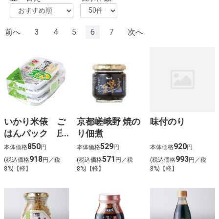
前へ
3
4
5
6
7
次へ
いかり米俵 ご
京都嵯峨野 焼の
味付のり
はんパック 庄
り佃煮
内産コシヒカ
850
529
920
本体価格
円
本体価格
円
本体価格
円
リ ３Ｐ
918
571
993
(税込価格
円／税
(税込価格
円／税
(税込価格
円／税
8%)【軽】
8%)【軽】
8%)【軽】