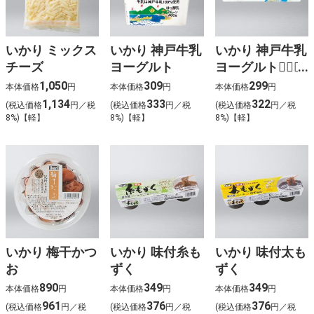
いかり ミックス
いかり 神戸牛乳
いかり 神戸牛乳
チーズ
ヨーグルト
ヨーグルト（３
Ｐ）
1,050
309
299
本体価格
円
本体価格
円
本体価格
円
1,134
333
322
(税込価格
円／税
(税込価格
円／税
(税込価格
円／税
8%)【軽】
8%)【軽】
8%)【軽】
いかり 梅干かつ
いかり 味付糸も
いかり 味付太も
お
ずく
ずく
890
349
349
本体価格
円
本体価格
円
本体価格
円
961
376
376
(税込価格
円／税
(税込価格
円／税
(税込価格
円／税