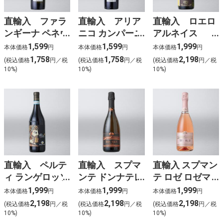
直輸入 ファラ
直輸入 アリア
直輸入 ロエロ
ンギーナ ペネヴ
ニコ カンパーニ
アルネイス
ェンターノ
ャ IGT（赤）
DOCG（白）
1,599
1,599
1,999
本体価格
円
本体価格
円
本体価格
円
IGT（白）
1,758
1,758
2,198
(税込価格
円／税
(税込価格
円／税
(税込価格
円／税
10%)
10%)
10%)
直輸入 ペルテ
直輸入 スプマ
直輸入 スプマン
ィ ランゲロッソ
ンテ ドンナテレ
テ ロゼ ロゼマ
DOC（赤）
ーザ エクストラ
ッジオ ブリュッ
1,999
1,999
1,999
本体価格
円
本体価格
円
本体価格
円
ドライ（白泡）
ト（ロゼ泡）
2,198
2,198
2,198
(税込価格
円／税
(税込価格
円／税
(税込価格
円／税
10%)
10%)
10%)