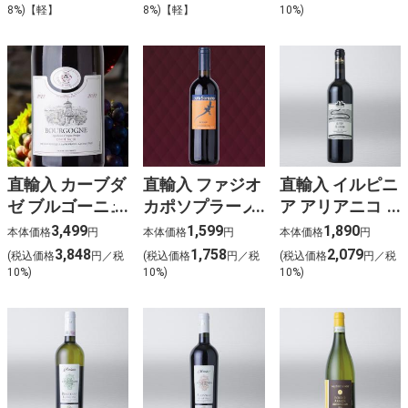
ン･グランクリ
8%)【軽】
8%)【軽】
10%)
ュ (赤)
直輸入 カーブダ
直輸入 ファジオ
直輸入 イルピニ
ゼ ブルゴーニュ
カポソプラーノ
ア アリアニコ
ピノノワール
ネーロダボーラ
DOC（赤）
3,499
1,599
1,890
本体価格
円
本体価格
円
本体価格
円
(赤)
(赤)
3,848
1,758
2,079
(税込価格
円／税
(税込価格
円／税
(税込価格
円／税
10%)
10%)
10%)