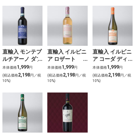
直輸入 モンテプ
直輸入 イルピニ
直輸入 イルピニ
ルチアーノ ダブ
ア ロザート
ア コーダ ディ
ルッツォ
DOC（ロゼ）
ヴォルペ
1,999
1,999
1,999
本体価格
円
本体価格
円
本体価格
円
DOC（赤）
DOC（白）
2,198
2,198
2,198
(税込価格
円／税
(税込価格
円／税
(税込価格
円／税
10%)
10%)
10%)