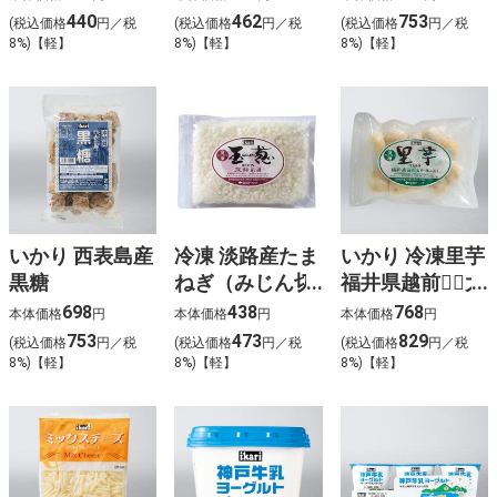
440
462
753
(税込価格
円／税
(税込価格
円／税
(税込価格
円／税
8%)【軽】
8%)【軽】
8%)【軽】
いかり 西表島産
冷凍 淡路産たま
いかり 冷凍里芋
黒糖
ねぎ（みじん切
福井県越前（大
り）
野・勝山産）
698
438
768
本体価格
円
本体価格
円
本体価格
円
753
473
829
(税込価格
円／税
(税込価格
円／税
(税込価格
円／税
8%)【軽】
8%)【軽】
8%)【軽】