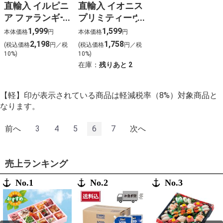
直輸入 イルピニ
直輸入 イオニス
ア ファランギー
プリミティーヴ
ナ DOC（白）
ォ (赤)
1,999
1,599
本体価格
円
本体価格
円
2,198
1,758
(税込価格
円／税
(税込価格
円／税
10%)
10%)
在庫：
残りあと
2
【軽】印が表示されている商品は軽減税率（8%）対象商品と
なります。
前へ
3
4
5
6
7
次へ
売上ランキング
No.1
No.2
No.3