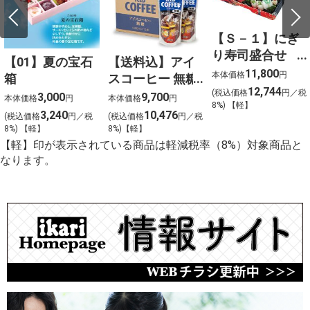
【Ｓ－１】にぎ
り寿司盛合せ
【01】夏の宝石
【送料込】アイ
（上）〈４人
11,800
本体価格
円
箱
スコーヒー 無糖
前〉
12,744
(税込価格
円／税
〈ケース販売〉
3,000
9,700
本体価格
円
本体価格
円
8%) 【軽】
3,240
10,476
(税込価格
円／税
(税込価格
円／税
8%) 【軽】
8%)【軽】
【軽】印が表示されている商品は軽減税率（8%）対象商品と
なります。