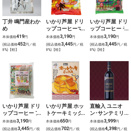
丁井 鳴門産わか
いかり芦屋 ドリ
いかり芦屋 ドリ
め
ップコーヒーマ
ップコーヒー モ
イルドブレンド
カブレンド（30
419
3,190
3,190
本体価格
円
本体価格
円
本体価格
円
（30袋入）
袋入）
452
3,445
3,445
(税込価格
円／税
(税込価格
円／税
(税込価格
円／税
8%)【軽】
8%)【軽】
8%)【軽】
いかり芦屋 ドリ
いかり芦屋 ホッ
直輸入 ユニオ
ップコーヒー ア
トケーキミック
ン･サンテミリ
ソート（28袋
ス
オン ガリウス
3,190
650
3,999
本体価格
円
本体価格
円
本体価格
円
入）
サンテミリオ
3,445
702
4,398
(税込価格
円／税
(税込価格
円／税
(税込価格
円／税