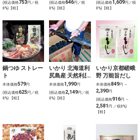
753
646
1,609
(税込価格
円／税
(税込価格
円／税
(税込価格
円／税
8%)【軽】
8%)【軽】
8%)【軽】
鍋つゆ ストレー
いかり 北海道利
いかり京都嵯峨
ト
尻島産 天然利尻
野 万能旨だし
昆布（お徳用）
579
1,990
849
本体価格
円
本体価格
円
本体価格
円 ～

2,390
625
2,149
円
(税込価格
円／税
(税込価格
円／税
8%) 【軽】
8%)【軽】
916
(税込価格
円 ～
2,581
円 ／税8%)
【軽】