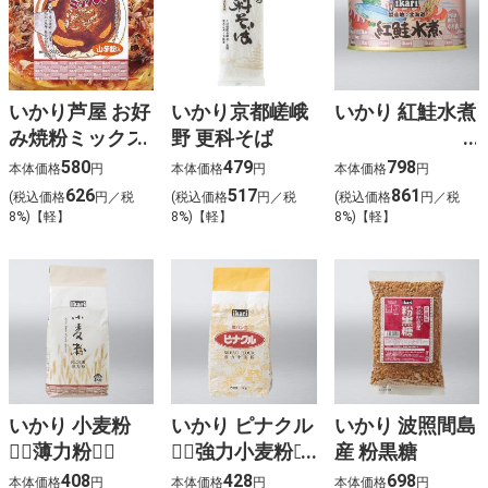
いかり芦屋 お好
いかり京都嵯峨
いかり 紅鮭水煮
み焼粉ミックス
野 更科そば
580
479
798
本体価格
円
本体価格
円
本体価格
円
626
517
861
(税込価格
円／税
(税込価格
円／税
(税込価格
円／税
8%)【軽】
8%)【軽】
8%)【軽】
いかり 小麦粉
いかり ピナクル
いかり 波照間島
（薄力粉）
（強力小麦粉）
産 粉黒糖

408
428
698
本体価格
円
本体価格
円
本体価格
円